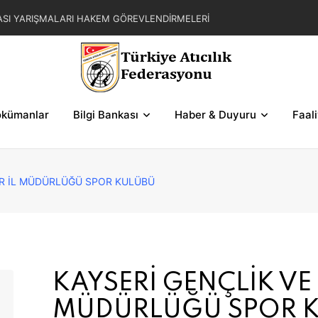
ASI YARIŞMALARI HAKEM GÖREVLENDİRMELERİ
AR ZAFER KUPASI YARIŞMALARI KESİN KATILIM
L YAZ KUPASI YARIŞMA REGLAMANI
FER KUPASI YARIŞMASI SERİLERİ VE ŞEMALAR
kümanlar
Bilgi Bankası
Haber & Duyuru
Faal
OR İL MÜDÜRLÜĞÜ SPOR KULÜBÜ
KAYSERİ GENÇLİK VE 
MÜDÜRLÜĞÜ SPOR 