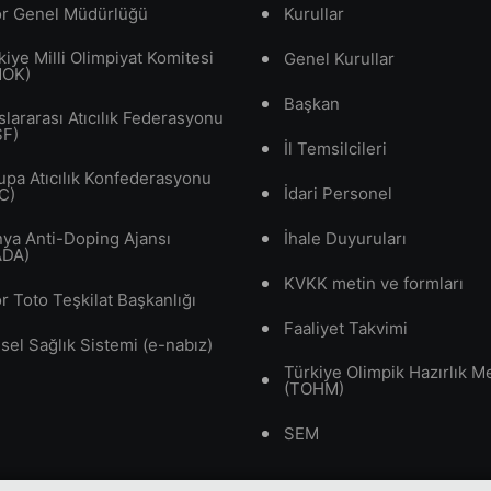
r Genel Müdürlüğü
Kurullar
kiye Milli Olimpiyat Komitesi
Genel Kurullar
MOK)
Başkan
slararası Atıcılık Federasyonu
SF)
İl Temsilcileri
upa Atıcılık Konfederasyonu
İdari Personel
C)
ya Anti-Doping Ajansı
İhale Duyuruları
ADA)
KVKK metin ve formları
r Toto Teşkilat Başkanlığı
Faaliyet Takvimi
isel Sağlık Sistemi (e-nabız)
Türkiye Olimpik Hazırlık M
(TOHM)
SEM