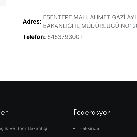
ESENTEPE MAH. AHMET GAZİ AYH
Adres:
BAKANLIĞI IL MÜDÜRLÜĞÜ NO: 20
Telefon:
5453793001
ler
Federasyon
çlik Ve Spor Bakanlığı
Hakkında