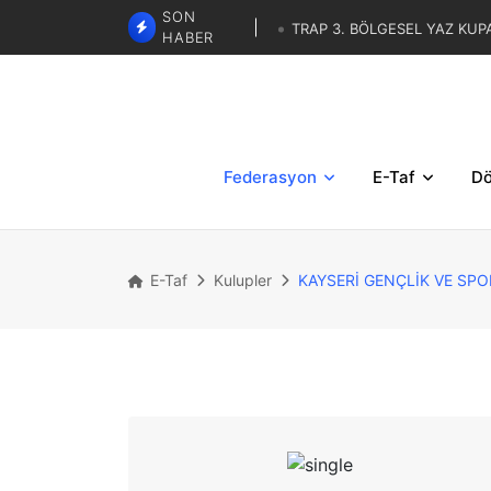
SON
TRAP 3. BÖLGESEL YAZ KUP
HABER
SKEET - TRAP İBRAHİM KARAS
LİSTELERİ
TRAP 3. BÖLGESE
TRAP İBRAHİM KARASAR ZA
Federasyon
E-Taf
Dö
E-Taf
Kulupler
KAYSERİ GENÇLİK VE SP