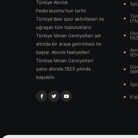
Türkiye Atıcılık
Spo
Federasyonu'nun tarihi
Tür
Türkiye'deki spor aktiviteleri ile
(T
uğraşan tüm toplulukların
Ulu
Türkiye İdman Cemiyetleri adı
(IS
altında bir araya getirilmesi ile
Avr
başlar. Atıcılık faaliyetleri
(ES
Türkiye İdman Cemiyetleri
Dün
çatısı altında 1923 yılında
(W
başlatılır.
Spo
Kiş