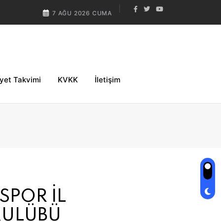
7 AĞU 2026 CUMA
iyet Takvimi
KVKK
İletişim
SPOR İL
KULÜBÜ