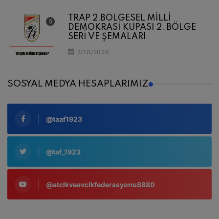
TRAP 2.BÖLGESEL MİLLİ
DEMOKRASİ KUPASI 2. BÖLGE
SERİ VE ŞEMALARI
7/10/2026
SOSYAL MEDYA HESAPLARIMIZ
@taaf1923
@taf_1923
@atclkveavclkfederasyonu8880