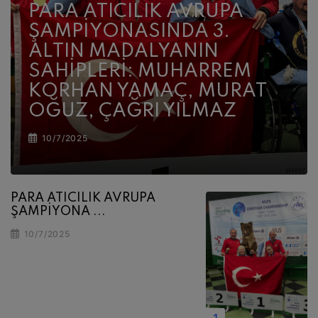
PARA ATICILIK AVRUPA
ŞAMPİYONASINDA 3.
ALTIN MADALYANIN
SAHİPLERİ: MUHARREM
KORHAN YAMAÇ, MURAT
OĞUZ, ÇAĞRI YILMAZ
10/7/2025
PARA ATICILIK AVRUPA
ŞAMPİYONA ...
10/7/2025