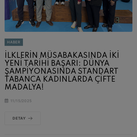
HABER
İLKLERİN MÜSABAKASINDA İKİ
YENİ TARİHİ BAŞARI: DÜNYA
ŞAMPİYONASINDA STANDART
TABANCA KADINLARDA ÇİFTE
MADALYA!
11/15/2025
DETAY