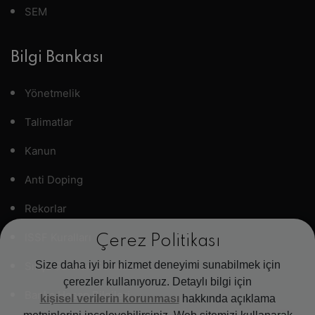
SEM
Bilgi Bankası
Yönetmelik
Talimatlar
Kanun
Anti Doping
Rekorlar
ISSF Kuralları
Çerez Politikası
Size daha iyi bir hizmet deneyimi sunabilmek için
Sıkça Sorulan Sorular
çerezler kullanıyoruz. Detaylı bilgi için
Banka Hesap Bilgileri
kişisel verilerin korunması
hakkında açıklama