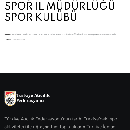
SPOR İL MÜDÜRLÜĞÜ
SPOR KULÜBÜ
Adres:
YENİ MAH. SAHİL SK. GENÇLİK HİZMETLERİ VE SPOR İL MÜDÜRLÜĞÜ SİTESİ. NO:4 NEVŞEHİRMERKEZ/NEVŞEHİR
Telefon:
5419500850
Türkiye Atıcılık Federasyonu'nun tarihi Türkiye'deki spor
aktiviteleri ile uğraşan tüm toplulukların Türkiye İdman