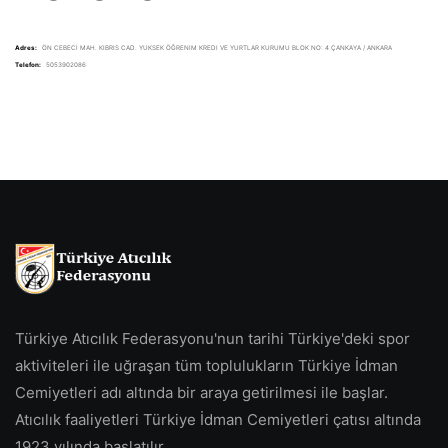
Adres:
ÖN CEBECİ MAH. KIBRIS CAD. YUKSEK ÖĞRENIM KREDI VE YURTLAR KURUMU BLOK NO: 4 ÇANKAYA / ANKARA
Telefon:
5053902086
Türkiye Atıcılık Federasyonu'nun tarihi Türkiye'deki spor
aktiviteleri ile uğraşan tüm toplulukların Türkiye İdman
Cemiyetleri adı altında bir araya getirilmesi ile başlar.
Atıcılık faaliyetleri Türkiye İdman Cemiyetleri çatısı altında
1923 yılında başlatılır.