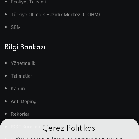
Faaliyet Takvimi
Türkiye Olimpik Hazırlık Merkezi (TOHM)
SEM
Bilgi Bankası
Yönetmelik
Talimatlar
Kanun
Anti Doping
Rekorlar
ISSF Kuralları
Çerez Politikası
Size daha iyi bir hizmet deneyimi sunabilmek için