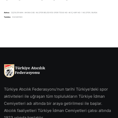
Adres:
ÜÇEVLER MAH. AHISKA CAD. NILÜFER BELEDIYESI SPOR TESISI NO: 46 İÇ KAPI NO: 1 NİLÜFER / BURSA
Telefon:
5323261583
Türkiye Atıcılık Federasyonu'nun tarihi Türkiye'deki spor
aktiviteleri ile uğraşan tüm toplulukların Türkiye İdman
Cemiyetleri adı altında bir araya getirilmesi ile başlar.
Atıcılık faaliyetleri Türkiye İdman Cemiyetleri çatısı altında
1923 yılında başlatılır.