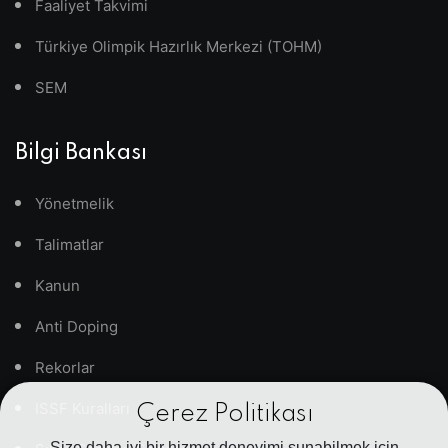
Faaliyet Takvimi
Türkiye Olimpik Hazırlık Merkezi (TOHM)
SEM
Bilgi Bankası
Yönetmelik
Talimatlar
Kanun
Anti Doping
Rekorlar
ISSF Kuralları
Çerez Politikası
Size daha iyi bir hizmet deneyimi sunabilmek için