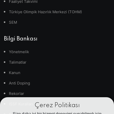
Faaliyet Takvimi
Türkiye Olimpik Hazırlık Merkezi (TOHM)
SEM
Bilgi Bankası
Yönetmelik
Talimatlar
Kanun
Anti Doping
Rekorlar
ISSF Kuralları
Çerez Politikası
Size daha iyi bir hizmet deneyimi sunabilmek için