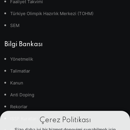
Faaliyet Takvimi
Türkiye Olimpik Hazırlık Merkezi (TOHM)
SEM
Bilgi Bankası
Yönetmelik
Talimatlar
Kanun
Anti Doping
Rekorlar
ISSF Kuralları
Çerez Politikası
Size daha iyi bir hizmet deneyimi sunabilmek için