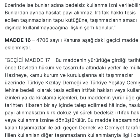
üzerinde ise bunlar adına bedelsiz kullanma izni verilebilir
Bunlardan ayrıca hasılat payı alınmaz. İrtifak hakkı tesis
edilen taşınmazların tapu kütüğüne, taşınmazların amacı
dışında kullanılmayacağına ilişkin şerh konulur.”
MADDE 16 –
4706 sayılı Kanuna aşağıdaki geçici madde
eklenmiştir.
“GEÇİCİ MADDE 17 – Bu maddenin yürürlüğe girdiği tarih
önce Devletin hüküm ve tasarrufu altındaki yerler ile mülk
Hazineye, kamu kurum ve kuruluşlarına ait taşınmazlar
üzerinde Türkiye Kızılay Derneği ve Türkiye Yeşilay Cemi
lehine bedelli olarak tesis edilen irtifak hakları veya kull
izinleri ya da kiralama işlemleri, bu maddenin yürürlüğe gi
tarihten itibaren bir ay içinde talep edilmesi hâlinde, hasıl
payı alınmaksızın kırk dokuz yıl süreli bedelsiz irtifak ha
veya kullanma iznine dönüştürülür. Bu madde kapsamınd
kalan taşınmazlar ile adı geçen Dernek ve Cemiyet taraf
fiilen kullanılan diğer taşınmazların kullanımlarıyla ilgili ol