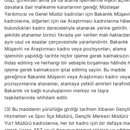
olup, görevden alma ya da atama işlemlerine ilişkin açtıkl
davalara dair mahkeme kararlarının gereği; Müsteşar
Yardımcısı ve Genel Müdür kadroları için Bakanlık Müşavi
kadrolarına, diğerleri için ise Araştırmacı kadrolarına hâle
bulundukları kadro dereceleriyle atanarak yerine getirilir.
şekilde atananlar birinci fıkrada yer verilen mali haklarda
aynı usul ve esaslar çerçevesinde yararlandırılır. Bakanlık
Müşaviri ve Araştırmacı kadro veya pozisyonları, atama
işleminin yapıldığı tarihte hiçbir işleme gerek kalmaksızın
ihdas edilmiş ve herhangi bir sebeple boşalması hâlinde h
işleme gerek kalmaksızın iptal edilmiş sayılır. Bu madde
gereğince Bakanlık Müşaviri veya Araştırmacı kadro veya
pozisyonlarına atananlar, atamaya yetkili amirleri tarafın
Bakanlık ve bağlı kuruluşlarının merkez ve taşra
teşkilatlarında istihdam edilir.
(3) Bu maddenin yürürlüğe girdiği tarihten itibaren Gençli
Hizmetleri ve Spor İlçe Müdürü, Gençlik Merkezi Müdürü
Yurt Müdürü kadrolarına, her bir kadro için bir defaya m