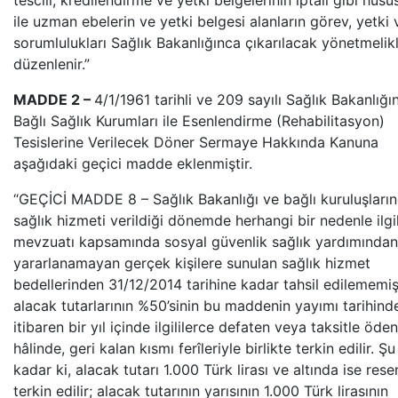
tescili, kredilendirme ve yetki belgelerinin iptali gibi husu
ile uzman ebelerin ve yetki belgesi alanların görev, yetki 
sorumlulukları Sağlık Bakanlığınca çıkarılacak yönetmelik
düzenlenir.”
MADDE 2 –
4/1/1961 tarihli ve 209 sayılı Sağlık Bakanlığı
Bağlı Sağlık Kurumları ile Esenlendirme (Rehabilitasyon)
Tesislerine Verilecek Döner Sermaye Hakkında Kanuna
aşağıdaki geçici madde eklenmiştir.
“GEÇİCİ MADDE 8 – Sağlık Bakanlığı ve bağlı kuruluşların
sağlık hizmeti verildiği dönemde herhangi bir nedenle ilgil
mevzuatı kapsamında sosyal güvenlik sağlık yardımından
yararlanamayan gerçek kişilere sunulan sağlık hizmet
bedellerinden 31/12/2014 tarihine kadar tahsil edilememi
alacak tutarlarının %50’sinin bu maddenin yayımı tarihind
itibaren bir yıl içinde ilgililerce defaten veya taksitle öde
hâlinde, geri kalan kısmı ferîleriyle birlikte terkin edilir. Şu
kadar ki, alacak tutarı 1.000 Türk lirası ve altında ise rese
terkin edilir; alacak tutarının yarısının 1.000 Türk lirasının