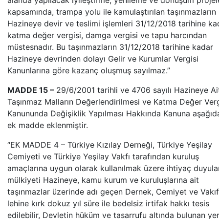
alanda yapılacak iyileştirme, yenileme ve dönüşüm projel
kapsamında, trampa yolu ile kamulaştırılan taşınmazların
Hazineye devir ve teslimi işlemleri 31/12/2018 tarihine ka
katma değer vergisi, damga vergisi ve tapu harcından
müstesnadır. Bu taşınmazların 31/12/2018 tarihine kadar
Hazineye devrinden dolayı Gelir ve Kurumlar Vergisi
Kanunlarına göre kazanç oluşmuş sayılmaz.”
MADDE 15 –
29/6/2001 tarihli ve 4706 sayılı Hazineye Ai
Taşınmaz Malların Değerlendirilmesi ve Katma Değer Verg
Kanununda Değişiklik Yapılması Hakkında Kanuna aşağıd
ek madde eklenmiştir.
“EK MADDE 4 – Türkiye Kızılay Derneği, Türkiye Yeşilay
Cemiyeti ve Türkiye Yeşilay Vakfı tarafından kuruluş
amaçlarına uygun olarak kullanılmak üzere ihtiyaç duyula
mülkiyeti Hazineye, kamu kurum ve kuruluşlarına ait
taşınmazlar üzerinde adı geçen Dernek, Cemiyet ve Vakıf
lehine kırk dokuz yıl süre ile bedelsiz irtifak hakkı tesis
edilebilir, Devletin hüküm ve tasarrufu altında bulunan yer