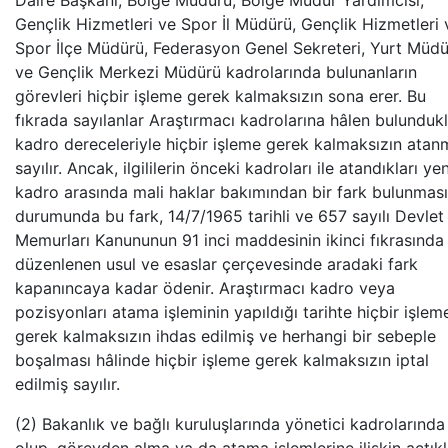
Daire Başkanı, Bölge Müdürü, Bölge Müdür Yardımcısı,
Gençlik Hizmetleri ve Spor İl Müdürü, Gençlik Hizmetleri 
Spor İlçe Müdürü, Federasyon Genel Sekreteri, Yurt Müd
ve Gençlik Merkezi Müdürü kadrolarında bulunanların
görevleri hiçbir işleme gerek kalmaksızın sona erer. Bu
fıkrada sayılanlar Araştırmacı kadrolarına hâlen bulundukl
kadro dereceleriyle hiçbir işleme gerek kalmaksızın atan
sayılır. Ancak, ilgililerin önceki kadroları ile atandıkları yen
kadro arasında mali haklar bakımından bir fark bulunması
durumunda bu fark, 14/7/1965 tarihli ve 657 sayılı Devlet
Memurları Kanununun 91 inci maddesinin ikinci fıkrasında
düzenlenen usul ve esaslar çerçevesinde aradaki fark
kapanıncaya kadar ödenir. Araştırmacı kadro veya
pozisyonları atama işleminin yapıldığı tarihte hiçbir işlem
gerek kalmaksızın ihdas edilmiş ve herhangi bir sebeple
boşalması hâlinde hiçbir işleme gerek kalmaksızın iptal
edilmiş sayılır.
(2) Bakanlık ve bağlı kuruluşlarında yönetici kadrolarında