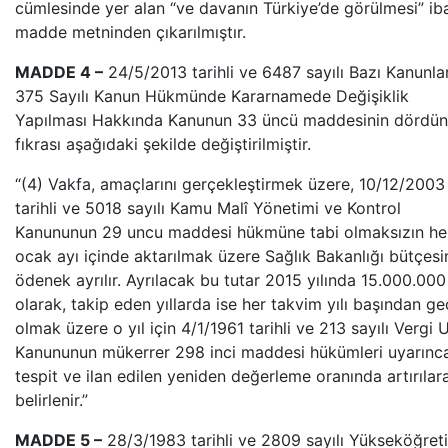
cümlesinde yer alan “ve davanın Türkiye’de görülmesi” ib
madde metninden çıkarılmıştır.
MADDE 4 –
24/5/2013 tarihli ve 6487 sayılı Bazı Kanunlar
375 Sayılı Kanun Hükmünde Kararnamede Değişiklik
Yapılması Hakkında Kanunun 33 üncü maddesinin dördü
fıkrası aşağıdaki şekilde değiştirilmiştir.
“(4) Vakfa, amaçlarını gerçekleştirmek üzere, 10/12/2003
tarihli ve 5018 sayılı Kamu Malî Yönetimi ve Kontrol
Kanununun 29 uncu maddesi hükmüne tabi olmaksızın her
ocak ayı içinde aktarılmak üzere Sağlık Bakanlığı bütçes
ödenek ayrılır. Ayrılacak bu tutar 2015 yılında 15.000.000
olarak, takip eden yıllarda ise her takvim yılı başından ge
olmak üzere o yıl için 4/1/1961 tarihli ve 213 sayılı Vergi 
Kanununun mükerrer 298 inci maddesi hükümleri uyarınc
tespit ve ilan edilen yeniden değerleme oranında artırılar
belirlenir.”
MADDE 5 –
28/3/1983 tarihli ve 2809 sayılı Yükseköğret