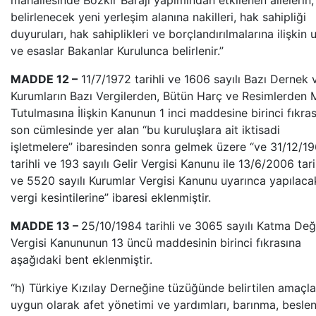
mahallesinde Bozkır Barajı yapımından etkilenen ailelerin,
belirlenecek yeni yerleşim alanına nakilleri, hak sahipliği
duyuruları, hak sahiplikleri ve borçlandırılmalarına ilişkin 
ve esaslar Bakanlar Kurulunca belirlenir.”
MADDE 12 –
11/7/1972 tarihli ve 1606 sayılı Bazı Dernek 
Kurumların Bazı Vergilerden, Bütün Harç ve Resimlerden 
Tutulmasına İlişkin Kanunun 1 inci maddesine birinci fıkras
son cümlesinde yer alan “bu kuruluşlara ait iktisadi
işletmelere” ibaresinden sonra gelmek üzere “ve 31/12/1
tarihli ve 193 sayılı Gelir Vergisi Kanunu ile 13/6/2006 tari
ve 5520 sayılı Kurumlar Vergisi Kanunu uyarınca yapılaca
vergi kesintilerine” ibaresi eklenmiştir.
MADDE 13 –
25/10/1984 tarihli ve 3065 sayılı Katma Değ
Vergisi Kanununun 13 üncü maddesinin birinci fıkrasına
aşağıdaki bent eklenmiştir.
“h) Türkiye Kızılay Derneğine tüzüğünde belirtilen amaçla
uygun olarak afet yönetimi ve yardımları, barınma, besle