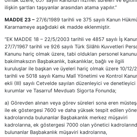
olmak üzere, 657 sayılı Kanunun hizmet süreleri ve eğiti
ilişkin şartları taşıyanlar arasından atama yapılır.”
MADDE 23 –
27/6/1989 tarihli ve 375 sayılı Kanun Hük
Kararnameye aşağıdaki ek madde eklenmiştir.
“EK MADDE 18 – 22/5/2003 tarihli ve 4857 sayılı İş Kanun
27/7/1967 tarihli ve 926 sayılı Türk Silâhlı Kuvvetleri Pers
Kanunu hariç olmak üzere, tabi oldukları personel kanun
bakılmaksızın Başbakanlık, bakanlıklar, bağlı ve ilgili
kuruluşlar ile başkan ve üyeleri hariç olmak üzere 10/12/
tarihli ve 5018 sayılı Kamu Malî Yönetimi ve Kontrol Kan
ekli (III) sayılı Cetvelde sayılan düzenleyici ve denetleyici
kurumlar ve Tasarruf Mevduatı Sigorta Fonunda;
a) Görevden alınan veya görev süreleri sona eren müsteş
ile ek göstergesi 7600 ve daha yüksek tespit edilen yönet
kadrolarında bulunanlar Başbakanlık merkez müşaviri
kadrolarına, ek göstergesi 7000 olan yönetici kadroların
bulunanlar Başbakanlık müşaviri kadrolarına,