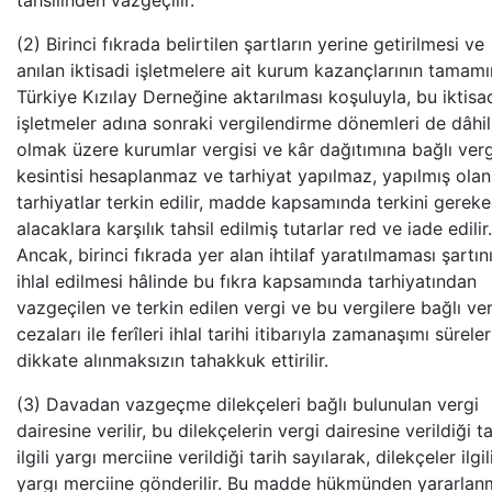
tahsilinden vazgeçilir.
(2) Birinci fıkrada belirtilen şartların yerine getirilmesi ve
anılan iktisadi işletmelere ait kurum kazançlarının tamamı
Türkiye Kızılay Derneğine aktarılması koşuluyla, bu iktisa
işletmeler adına sonraki vergilendirme dönemleri de dâhil
olmak üzere kurumlar vergisi ve kâr dağıtımına bağlı verg
kesintisi hesaplanmaz ve tarhiyat yapılmaz, yapılmış olan
tarhiyatlar terkin edilir, madde kapsamında terkini gerek
alacaklara karşılık tahsil edilmiş tutarlar red ve iade edilir.
Ancak, birinci fıkrada yer alan ihtilaf yaratılmaması şartın
ihlal edilmesi hâlinde bu fıkra kapsamında tarhiyatından
vazgeçilen ve terkin edilen vergi ve bu vergilere bağlı ve
cezaları ile ferîleri ihlal tarihi itibarıyla zamanaşımı süreler
dikkate alınmaksızın tahakkuk ettirilir.
(3) Davadan vazgeçme dilekçeleri bağlı bulunulan vergi
dairesine verilir, bu dilekçelerin vergi dairesine verildiği ta
ilgili yargı merciine verildiği tarih sayılarak, dilekçeler ilgil
yargı merciine gönderilir. Bu madde hükmünden yararla