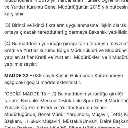
Müdürlüklerinin 2015 yılı harcamaları Yüksek Öğrenim Kre
ve Yurtlar Kurumu Genel Müdürlüğünün 2015 yılı bütçesi
karşılanır.
(3) Birinci ve ikinci fıkraların uygulanmasına ilişkin olarak
ortaya çıkacak tereddütleri gidermeye Bakanlık yetkilidir.
(4) Bu maddenin yürürlüğe girdiği tarih itibarıyla mevzua
Kredi ve Yurtlar Kurumu Bölge Müdürlükleri ve Müdürüne
yapılan atıflar Kredi ve Yurtlar İl Müdürlükleri ve İl Müdür
yapılmış sayılır.”
MADDE 22 –
638 sayılı Kanun Hükmünde Kararnameye
aşağıdaki geçici madde eklenmiştir.
“GEÇİCİ MADDE 13 – (1) Bu maddenin yürürlüğe girdiği
tarihte; Bakanlık Merkez Teşkilatı ile Spor Genel Müdürlü
Yüksek Öğrenim Kredi ve Yurtlar Kurumu Genel
Müdürlüğünde; Genel Müdür Yardımcısı, Müşavir, Teftiş K
Başkanı, I. Hukuk Müşaviri, Müstakil/Unvanlı Daire Başkan