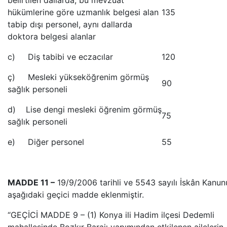
belirtilen dallarda, bu mevzuat
hükümlerine göre uzmanlık belgesi alan
135
tabip dışı personel, aynı dallarda
doktora belgesi alanlar
c) Diş tabibi ve eczacılar
120
ç) Mesleki yükseköğrenim görmüş
90
sağlık personeli
d) Lise dengi mesleki öğrenim görmüş
75
sağlık personeli
e) Diğer personel
55
MADDE 11 –
19/9/2006 tarihli ve 5543 sayılı İskân Kanu
aşağıdaki geçici madde eklenmiştir.
“GEÇİCİ MADDE 9 – (1) Konya ili Hadim ilçesi Dedemli