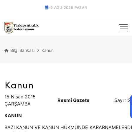
9 AĞU 2026 PAZAR
Bilgi Bankası
Kanun
Kanun
15 Nisan 2015
Resmî Gazete
Sayı : 
ÇARŞAMBA
KANUN
BAZI KANUN VE KANUN HÜKMÜNDE KARARNAMELERD