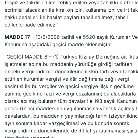
tespit ve takdir edilen, tebliğ edilen veya tahakkuk ettiril
ecrimisil alacakları ile kira, ön izin, kullanma izni ve irtifak
hakkı bedelleri ile hasılat payları tahsil edilmez, tahsil
edilenler iade edilmez.”
MADDE 17 –
13/6/2006 tarihli ve 5520 sayılı Kurumlar Ve
Kanununa aşağıdaki geçici madde eklenmiştir.
“GEÇİCİ MADDE 8 – (1) Türkiye Kızılay Derneğine ait ikti
işletmeler adına bu maddenin yürürlüğe girdiği tarihten
önceki vergilendirme dönemlerine ilişkin tarh veya tahak
ettirilen kurumlar vergisi ve kâr dağıtımına bağlı vergi
kesintisi ile bu vergiler ve geçici vergiye ilişkin gecikme
zammı, gecikme faizi ve vergi cezalarının; bu alacaklarla il
olarak açılmış bulunan tüm davalar ile 193 sayılı Kanunun
geçici 67 nci maddesinin uygulanmasına yönelik açılmış 
davalardan, bu maddenin yayımlandığı tarihi izleyen ikinc
ayın sonuna kadar vazgeçilmesi ve bu konuda sonraki
vergilendirme dönemlerinde de ihtilaf yaratılmaması şartı