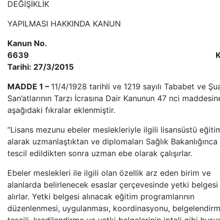
DEĞİŞİKLİK
YAPILMASI HAKKINDA KANUN
Kanun No.
6639
Kabu
Tarihi: 27/3/2015
MADDE 1 –
11/4/1928 tarihli ve 1219 sayılı Tababet ve Şu
San’atlarının Tarzı İcrasına Dair Kanunun 47 nci maddesin
aşağıdaki fıkralar eklenmiştir.
“Lisans mezunu ebeler meslekleriyle ilgili lisansüstü eğiti
alarak uzmanlaştıktan ve diplomaları Sağlık Bakanlığınca
tescil edildikten sonra uzman ebe olarak çalışırlar.
Ebeler meslekleri ile ilgili olan özellik arz eden birim ve
alanlarda belirlenecek esaslar çerçevesinde yetki belgesi
alırlar. Yetki belgesi alınacak eğitim programlarının
düzenlenmesi, uygulanması, koordinasyonu, belgelendir