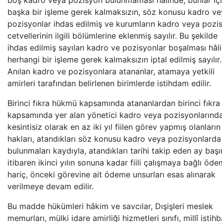
boş kadro veya pozisyon bulunmaması hâlinde, bunlar iç
başka bir işleme gerek kalmaksızın, söz konusu kadro v
pozisyonlar ihdas edilmiş ve kurumların kadro veya pozi
cetvellerinin ilgili bölümlerine eklenmiş sayılır. Bu şekilde
ihdas edilmiş sayılan kadro ve pozisyonlar boşalması hâl
herhangi bir işleme gerek kalmaksızın iptal edilmiş sayılır.
Anılan kadro ve pozisyonlara atananlar, atamaya yetkili
amirleri tarafından belirlenen birimlerde istihdam edilir.
Birinci fıkra hükmü kapsamında atananlardan birinci fıkra
kapsamında yer alan yönetici kadro veya pozisyonlarınd
kesintisiz olarak en az iki yıl fiilen görev yapmış olanların
hakları, atandıkları söz konusu kadro veya pozisyonlarda
bulunmaları kaydıyla, atandıkları tarihi takip eden ay baş
itibaren ikinci yılın sonuna kadar fiili çalışmaya bağlı öde
hariç, önceki görevine ait ödeme unsurları esas alınarak
verilmeye devam edilir.
Bu madde hükümleri hâkim ve savcılar, Dışişleri meslek
memurları, mülki idare amirliği hizmetleri sınıfı, millî istih