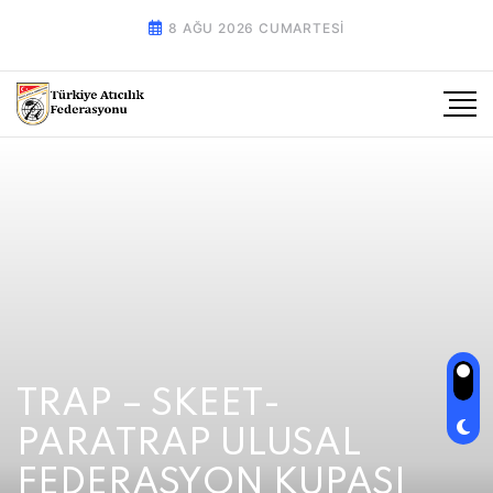
8 AĞU 2026 CUMARTESI
TRAP – SKEET-
PARATRAP ULUSAL
FEDERASYON KUPASI