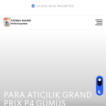
10 AĞU 2026 PAZARTESI
PARA ATICILIK GRAND
PRIX P4 GÜMÜŞ