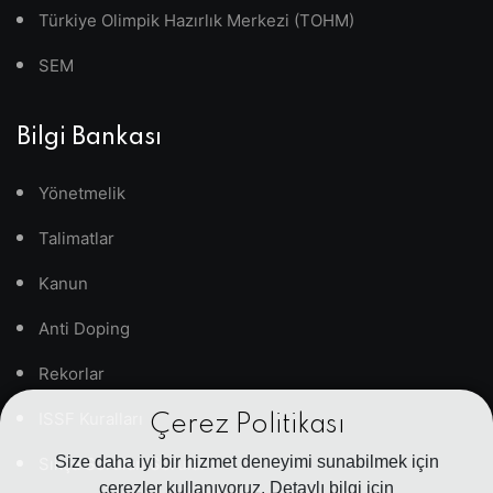
Türkiye Olimpik Hazırlık Merkezi (TOHM)
SEM
Bilgi Bankası
Yönetmelik
Talimatlar
Kanun
Anti Doping
Rekorlar
ISSF Kuralları
Çerez Politikası
Size daha iyi bir hizmet deneyimi sunabilmek için
Sıkça Sorulan Sorular
çerezler kullanıyoruz. Detaylı bilgi için