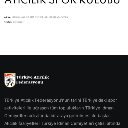
ATICILIK SPOR KULÜBÜ
Adres:
YENİKÖY MAH. MEHMET AKİF CAD. NO: 48B KOÇARLI / AYDIN
Telefon:
5322350047
Türkiye Atıcılık Federasyonu'nun tarihi Türkiye'deki spor
aktiviteleri ile uğraşan tüm toplulukların Türkiye İdman
Cemiyetleri adı altında bir araya getirilmesi ile başlar.
Atıcılık faaliyetleri Türkiye İdman Cemiyetleri çatısı altında