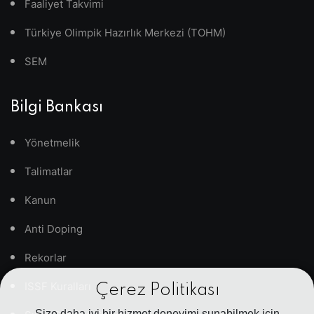
Faaliyet Takvimi
Türkiye Olimpik Hazırlık Merkezi (TOHM)
SEM
Bilgi Bankası
Yönetmelik
Talimatlar
Kanun
Anti Doping
Rekorlar
ISSF Kuralları
Çerez Politikası
Size daha iyi bir hizmet deneyimi sunabilmek için