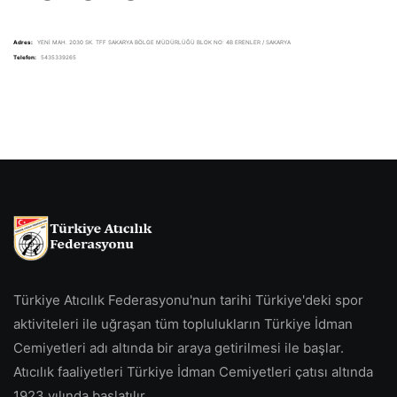
Adres:
YENİ MAH. 2030 SK. TFF SAKARYA BÖLGE MÜDÜRLÜĞÜ BLOK NO: 4B ERENLER / SAKARYA
Telefon:
5435339265
Türkiye Atıcılık Federasyonu'nun tarihi Türkiye'deki spor
aktiviteleri ile uğraşan tüm toplulukların Türkiye İdman
Cemiyetleri adı altında bir araya getirilmesi ile başlar.
Atıcılık faaliyetleri Türkiye İdman Cemiyetleri çatısı altında
1923 yılında başlatılır.