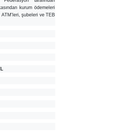
 Federasyon tarafından
kasından kurum ödemeleri
sı ATM’leri, şubeleri ve TEB
TL