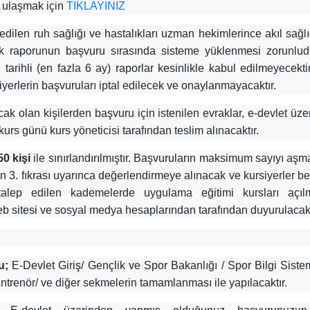
a ulaşmak için
TIKLAYINIZ
edilen ruh sağlığı ve hastalıkları uzman hekimlerince akıl sağl
lık raporunun başvuru sırasında sisteme yüklenmesi zorunludu
 tarihli (en fazla 6 ay) raporlar kesinlikle kabul edilmeyecekti
erlerin başvuruları iptal edilecek ve onaylanmayacaktır.
ak olan kişilerden başvuru için istenilen evraklar, e-devlet ü
 kurs günü kurs yöneticisi tarafından teslim alınacaktır.
50 kişi
ile sınırlandırılmıştır. Başvuruların maksimum sayıyı aşm
n 3. fıkrası uyarınca değerlendirmeye alınacak ve kursiyerler bel
de talep edilen kademelerde uygulama eğitimi kursları a
sitesi ve sosyal medya hesaplarından tarafından duyurulacakt
u;
E-Devlet Giriş/ Gençlik ve Spor Bakanlığı / Spor Bilgi Siste
ntrenör/ ve diğer sekmelerin tamamlanması ile yapılacaktır.