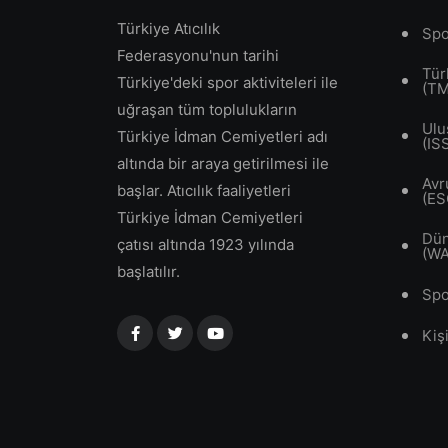
Türkiye Atıcılık
Spo
Federasyonu'nun tarihi
Tür
Türkiye'deki spor aktiviteleri ile
(T
uğraşan tüm toplulukların
Ulu
Türkiye İdman Cemiyetleri adı
(IS
altında bir araya getirilmesi ile
Avr
başlar. Atıcılık faaliyetleri
(ES
Türkiye İdman Cemiyetleri
Dün
çatısı altında 1923 yılında
(W
başlatılır.
Spo
Kiş