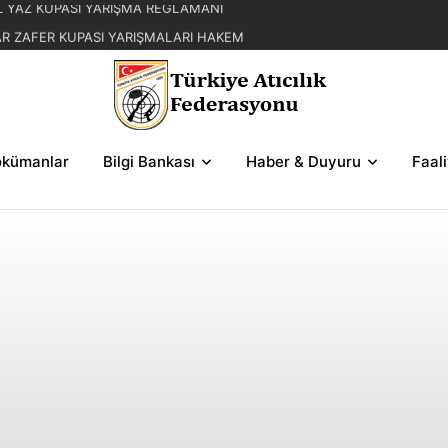
AR ZAFER KUPASI YARIŞMALARI HAKEM
MOKRASİ KUPASI 2. BÖLGE SERİ VE ŞEMALARI
ASI YARIŞMALARI HAKEM GÖREVLENDİRMELERİ
kümanlar
Bilgi Bankası
Haber & Duyuru
Faal