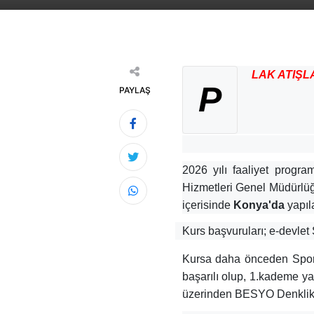
LAK ATIŞL
P
PAYLAŞ
2026 yılı faaliyet progr
Hizmetleri Genel Müdürlüğ
içerisinde
Konya'da
yapıla
Kurs başvuruları; e-devlet 
Kursa daha önceden Spor E
başarılı olup, 1.kademe ya
üzerinden BESYO Denklik iş