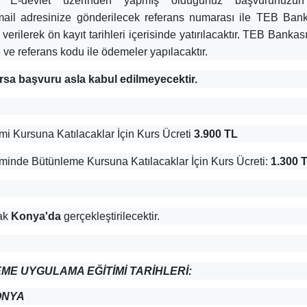
 E-devlet üzerinden yapmış olduğunuz başvurunuzun
ail adresinize gönderilecek referans numarası ile TEB Ban
erilerek ön kayıt tarihleri içerisinde yatırılacaktır. TEB Banka
e ve referans kodu ile ödemeler yapılacaktır.
rsa başvuru asla kabul edilmeyecektir.
 Kursuna Katılacaklar İçin Kurs Ücreti
3.900 TL
inde Bütünleme Kursuna Katılacaklar İçin Kurs Ücreti:
1.300 
rak
Konya'da
gerçekleştirilecektir.
EME UYGULAMA EĞİTİMİ TARİHLERİ:
ONYA