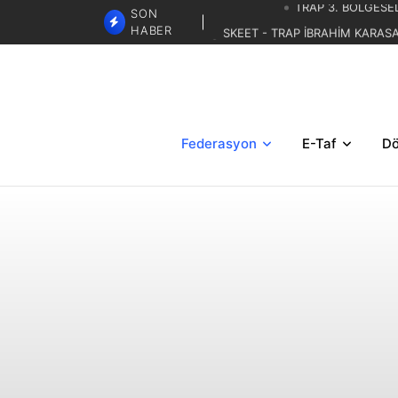
SKEET - TRAP İBRAHİM KARAS
SON
GÖREVLENDİRMELERİ
HABER
TRAP 2.BÖLGESEL MİLLİ DE
TRAP 3. BÖLGESEL YAZ KUP
Federasyon
E-Taf
Dö