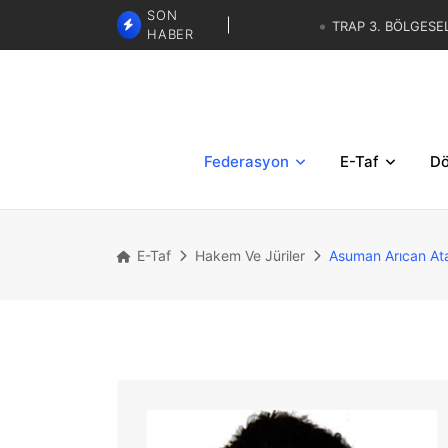
TRAP 3. BÖLGESE
SON
HABER
SKEET - TRAP İBRAHİM KARAS
GÖREVLENDİRMELERİ
TRAP 2.BÖLGESEL MİLLİ DE
TRAP 3. BÖLGESEL YAZ KUP
Federasyon
E-Taf
Dö
E-Taf
Hakem Ve Jüriler
Asuman Arıcan At