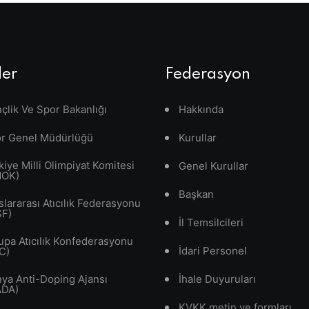
ler
Federasyon
çlik Ve Spor Bakanlığı
Hakkında
r Genel Müdürlüğü
Kurullar
kiye Milli Olimpiyat Komitesi
Genel Kurullar
MOK)
Başkan
slararası Atıcılık Federasyonu
SF)
İl Temsilcileri
upa Atıcılık Konfederasyonu
İdari Personel
C)
ya Anti-Doping Ajansı
İhale Duyuruları
ADA)
KVKK metin ve formları