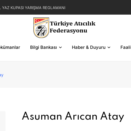
L YAZ KUPASI YARIŞMA REGLAMANI
AR ZAFER KUPASI YARIŞMALARI HAKEM
MOKRASİ KUPASI 2. BÖLGE SERİ VE ŞEMALARI
ASI YARIŞMALARI HAKEM GÖREVLENDİRMELERİ
kümanlar
Bilgi Bankası
Haber & Duyuru
Faal
ay
Asuman Arıcan Atay