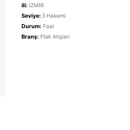
ili:
İZMİR
Seviye:
İl Hakemi
Durum:
Faal
Branş:
Plak Atışları