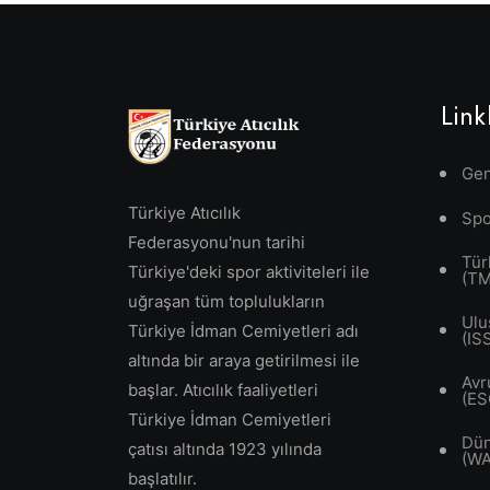
Link
Gen
Türkiye Atıcılık
Spo
Federasyonu'nun tarihi
Tür
Türkiye'deki spor aktiviteleri ile
(T
uğraşan tüm toplulukların
Ulu
Türkiye İdman Cemiyetleri adı
(IS
altında bir araya getirilmesi ile
Avr
başlar. Atıcılık faaliyetleri
(ES
Türkiye İdman Cemiyetleri
Dün
çatısı altında 1923 yılında
(W
başlatılır.