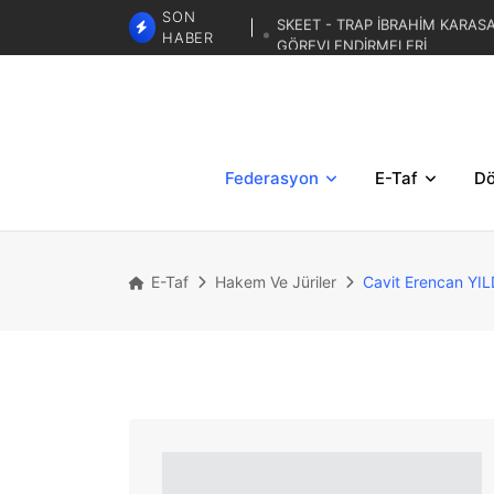
SKEET - TRAP İBRAHİM KARAS
SON
GÖREVLENDİRMELERİ
HABER
TRAP 2.BÖLGESEL MİLLİ DE
TRAP 3. BÖLGESEL YAZ KUP
Federasyon
E-Taf
Dö
E-Taf
Hakem Ve Jüriler
Cavit Erencan YIL