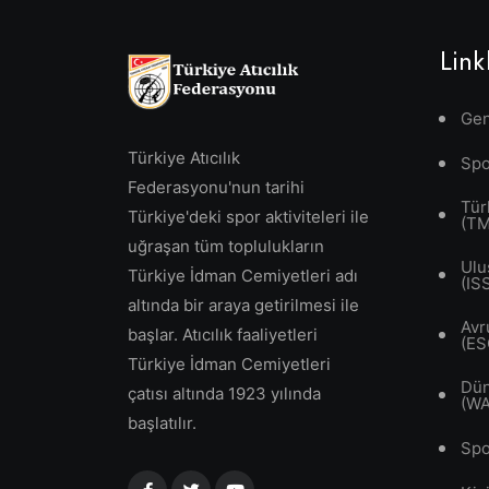
Link
Gen
Türkiye Atıcılık
Spo
Federasyonu'nun tarihi
Tür
Türkiye'deki spor aktiviteleri ile
(T
uğraşan tüm toplulukların
Ulu
Türkiye İdman Cemiyetleri adı
(IS
altında bir araya getirilmesi ile
Avr
başlar. Atıcılık faaliyetleri
(ES
Türkiye İdman Cemiyetleri
Dün
çatısı altında 1923 yılında
(W
başlatılır.
Spo