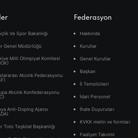
ler
Federasyon
çlik Ve Spor Bakanlığı
Hakkında
r Genel Müdürlüğü
Kurullar
kiye Milli Olimpiyat Komitesi
Genel Kurullar
MOK)
Başkan
slararası Atıcılık Federasyonu
SF)
İl Temsilcileri
upa Atıcılık Konfederasyonu
İdari Personel
C)
ya Anti-Doping Ajansı
İhale Duyuruları
ADA)
KVKK metin ve formları
r Toto Teşkilat Başkanlığı
Faaliyet Takvimi