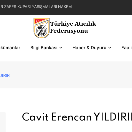
AR ZAFER KUPASI YARIŞMALARI HAKEM
MOKRASİ KUPASI 2. BÖLGE SERİ VE ŞEMALARI
ASI YARIŞMALARI HAKEM GÖREVLENDİRMELERİ
kümanlar
Bilgi Bankası
Haber & Duyuru
Faal
DIRIR
Cavit Erencan YILDIRI