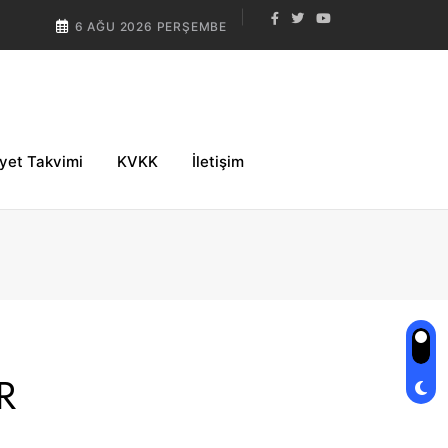
6 AĞU 2026 PERŞEMBE
iyet Takvimi
KVKK
İletişim
R