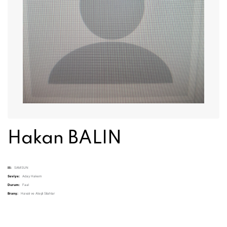
Hakan BALIN
ili:
SAMSUN
Seviye:
Aday Hakem
Durum:
Faal
Branş:
Havalı ve Ateşli Silahlar