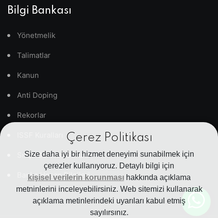
Bilgi Bankası
Yönetmelik
Talimatlar
Kanun
Anti Doping
Rekorlar
ISSF Kuralları
Çerez Politikası
Size daha iyi bir hizmet deneyimi sunabilmek için
Sıkça Sorulan Sorular
çerezler kullanıyoruz. Detaylı bilgi için
Banka Hesap Bilgileri
kişisel verilerin korunması
hakkında açıklama
metninlerini inceleyebilirsiniz. Web sitemizi kullanarak
açıklama metinlerindeki uyarıları kabul etmiş
sayılırsınız.