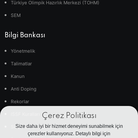
Türkiye Olimpik Hazırlık Merkezi (TOHM)
SEM
Bilgi Bankası
Yönetmelik
Talimatlar
Kanun
Anti Doping
Rekorlar
ISSF Kuralları
Çerez Politikası
Size daha iyi bir hizmet deneyimi sunabilmek için
Sıkça Sorulan Sorular
çerezler kullanıyoruz. Detaylı bilgi için