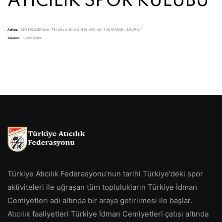
ATICILIK SPOR KULÜBÜ
Adres:
SEMERCİLER MAH. 781 NOLU SK. NO: 5 İÇ KAPI NO: 1 ADAPAZARI / SAKARYA
Telefon:
5301238490
Türkiye Atıcılık Federasyonu'nun tarihi Türkiye'deki spor
aktiviteleri ile uğraşan tüm toplulukların Türkiye İdman
Cemiyetleri adı altında bir araya getirilmesi ile başlar.
Atıcılık faaliyetleri Türkiye İdman Cemiyetleri çatısı altında