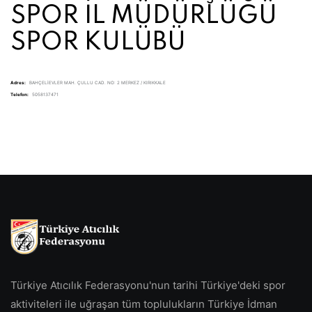
SPOR İL MÜDÜRLÜĞÜ
SPOR KULÜBÜ
Adres:
BAHÇELİEVLER MAH. ÇULLU CAD. NO: 2 MERKEZ / KIRIKKALE
Telefon:
5058137471
Türkiye Atıcılık Federasyonu'nun tarihi Türkiye'deki spor
aktiviteleri ile uğraşan tüm toplulukların Türkiye İdman