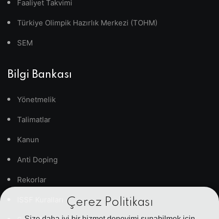
Faaliyet Takvimi
Türkiye Olimpik Hazırlık Merkezi (TOHM)
SEM
Bilgi Bankası
Yönetmelik
Talimatlar
Kanun
Anti Doping
Rekorlar
ISSF Kuralları
Çerez Politikası
Size daha iyi bir hizmet deneyimi sunabilmek için