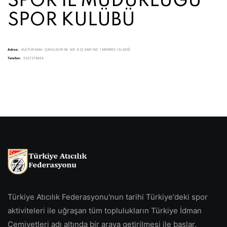
SPOR İL MÜDÜRLÜĞÜ
SPOR KULÜBÜ
Adres:
KÜLTÜR MAH. ÇAVULDUR SK. NO: 6 İÇ KAPI NO: 1 MERKEZ / ELAZIĞ
Telefon:
5327379924
Türkiye Atıcılık Federasyonu'nun tarihi Türkiye'deki spor
aktiviteleri ile uğraşan tüm toplulukların Türkiye İdman
Cemiyetleri adı altında bir araya getirilmesi ile başlar.