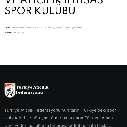
VE ATICILIK İHTİSAS
SPOR KULÜBÜ
Adres:
SAKARYA MAH. MUAMMER AKSOY CAD. NO: 1 İÇ KAPI NO: 1 BİGA / ÇANAKKALE
Telefon:
2863161297
Türkiye Atıcılık Federasyonu'nun tarihi Türkiye'deki spor
aktiviteleri ile uğraşan tüm toplulukların Türkiye İdman
Cemiyetleri adı altında bir araya getirilmesi ile başlar.