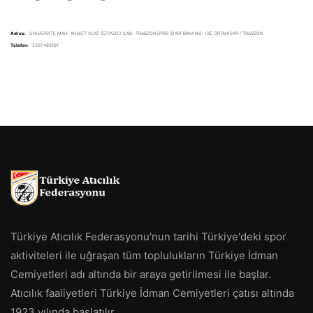
Adres:
ÜNİVERSİTE MAH. AHMET SUAT ÖZYAZICI CAD. TRABZONSPOR İDARİ BİNA NO: 19E ORTAHİSAR / TRABZON
Telefon:
5307466161
Türkiye Atıcılık Federasyonu'nun tarihi Türkiye'deki spor
aktiviteleri ile uğraşan tüm toplulukların Türkiye İdman
Cemiyetleri adı altında bir araya getirilmesi ile başlar.
Atıcılık faaliyetleri Türkiye İdman Cemiyetleri çatısı altında
1923 yılında başlatılır.