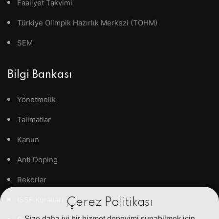
Faaliyet Takvimi
Türkiye Olimpik Hazırlık Merkezi (TOHM)
SEM
Bilgi Bankası
Yönetmelik
Talimatlar
Kanun
Anti Doping
Rekorlar
ISSF Kuralları
Çerez Politikası
Size daha iyi bir hizmet deneyimi sunabilmek için