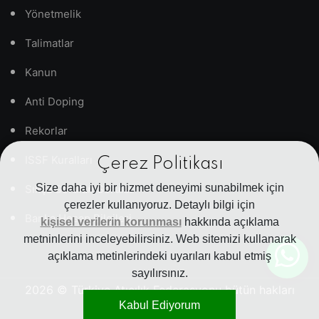
Yönetmelik
Talimatlar
Kanun
Anti Doping
Rekorlar
ISSF Kuralları
Çerez Politikası
Size daha iyi bir hizmet deneyimi sunabilmek için
Sıkça Sorulan Sorular
çerezler kullanıyoruz. Detaylı bilgi için
Banka Hesap Bilgileri
kişisel verilerin korunması
hakkında açıklama
metninlerini inceleyebilirsiniz. Web sitemizi kullanarak
açıklama metinlerindeki uyarıları kabul etmiş
sayılırsınız.
2026
© Türkiye Atıcılık Federasyonu bütün hakları
Kabul Ediyorum
saklıdır.