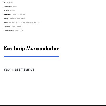
İli:
MERSİN
Doğum yılı:
1985
Sırt No:
10054
Lisans No:
33-0103-000284
Branş:
Havalı ve Ateşli Silahlar
Kulüp:
MERSİN ATICILIK, AVCILIK SPOR KULÜBÜ
Antrenör:
MERT VURAL
Vize Durumu:
31.12.2026
Katıldığı Müsabakalar
Yapım aşamasında