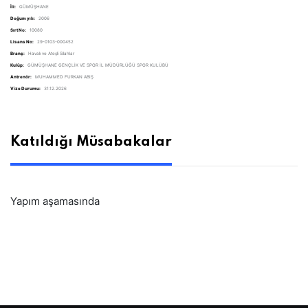
İli:
GÜMÜŞHANE
Doğum yılı:
2006
Sırt No:
10080
Lisans No:
29-0103-000452
Branş:
Havalı ve Ateşli Silahlar
Kulüp:
GÜMÜŞHANE GENÇLİK VE SPOR İL MÜDÜRLÜĞÜ SPOR KULÜBÜ
Antrenör:
MUHAMMED FURKAN ABIŞ
Vize Durumu:
31.12.2026
Katıldığı Müsabakalar
Yapım aşamasında