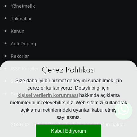
Yönetmelik
Talimatlar
Kanun
Anti Doping
Rekorlar
ISSF Kuralları
Çerez Politikası
Size daha iyi bir hizmet deneyimi sunabilmek için
Sıkça Sorulan Sorular
çerezler kullanıyoruz. Detaylı bilgi için
Banka Hesap Bilgileri
kişisel verilerin korunması
hakkında açıklama
metninlerini inceleyebilirsiniz. Web sitemizi kullanarak
açıklama metinlerindeki uyarıları kabul etmiş
sayılırsınız.
2026
© Türkiye Atıcılık Federasyonu bütün hakları
Kabul Ediyorum
saklıdır.