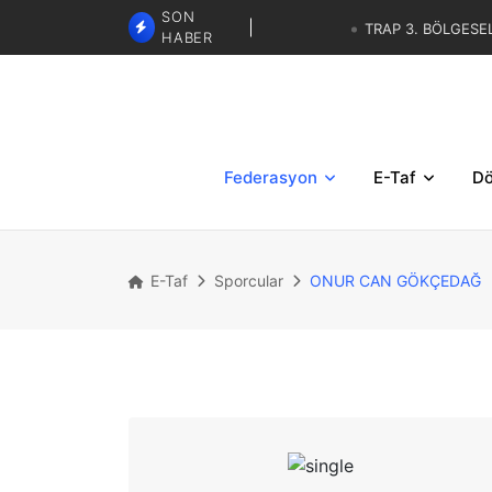
SON
TRAP 3. BÖLGESE
HABER
SKEET - TRAP İBRAHİM KARAS
GÖREVLENDİRMELERİ
TRAP 2.BÖLGESEL MİLLİ DE
TRAP 3. BÖLGESEL YAZ KUP
Federasyon
E-Taf
Dö
E-Taf
Sporcular
ONUR CAN GÖKÇEDAĞ