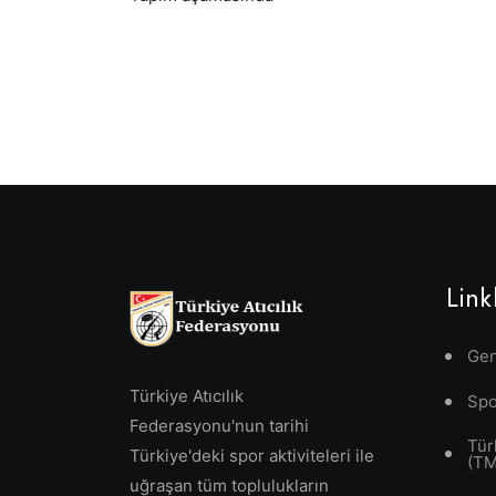
Link
Gen
Türkiye Atıcılık
Spo
Federasyonu'nun tarihi
Tür
Türkiye'deki spor aktiviteleri ile
(T
uğraşan tüm toplulukların