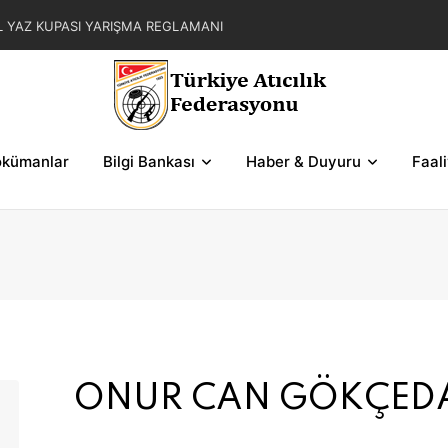
L YAZ KUPASI YARIŞMA REGLAMANI
AR ZAFER KUPASI YARIŞMALARI HAKEM
MOKRASİ KUPASI 2. BÖLGE SERİ VE ŞEMALARI
ASI YARIŞMALARI HAKEM GÖREVLENDİRMELERİ
kümanlar
Bilgi Bankası
Haber & Duyuru
Faal
ONUR CAN GÖKÇED