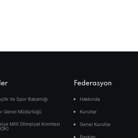
ler
Federasyon
çlik Ve Spor Bakanlığı
Hakkında
r Genel Müdürlüğü
Kurullar
kiye Milli Olimpiyat Komitesi
Genel Kurullar
MOK)
Başkan