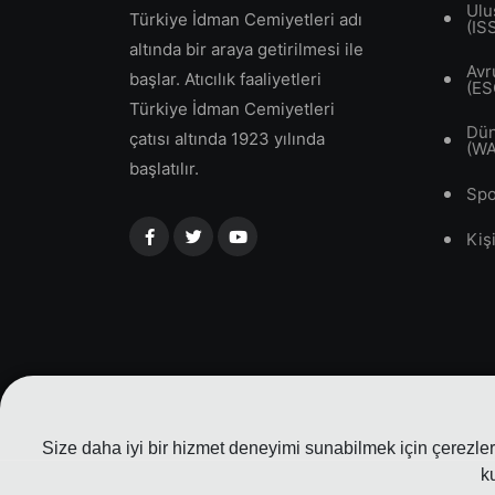
Ulu
Türkiye İdman Cemiyetleri adı
(IS
altında bir araya getirilmesi ile
Avr
başlar. Atıcılık faaliyetleri
(ES
Türkiye İdman Cemiyetleri
Dün
çatısı altında 1923 yılında
(W
başlatılır.
Spo
Kiş
Size daha iyi bir hizmet deneyimi sunabilmek için çerezler 
k