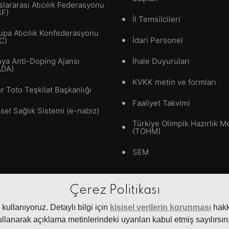
slararası Atıcılık Federasyonu
SF)
İl Temsilcileri
upa Atıcılık Konfederasyonu
İdari Personel
C)
ya Anti-Doping Ajansı
İhale Duyuruları
ADA)
KVKK metin ve formları
r Toto Teşkilat Başkanlığı
Faaliyet Takvimi
isel Sağlık Sistemi (e-nabız)
Türkiye Olimpik Hazırlık M
(TOHM)
SEM
Çerez Politikası
kullanıyoruz. Detaylı bilgi için
kişisel verilerin korunması
hakkı
ullanarak açıklama metinlerindeki uyarıları kabul etmiş sayılırsını