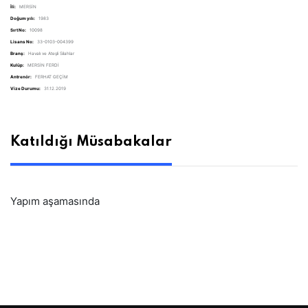
İli:
MERSİN
Doğum yılı:
1983
Sırt No:
10098
Lisans No:
33-0103-004399
Branş:
Havalı ve Ateşli Silahlar
Kulüp:
MERSİN FERDİ
Antrenör:
FERHAT GEÇİM
Vize Durumu:
31.12.2019
Katıldığı Müsabakalar
Yapım aşamasında