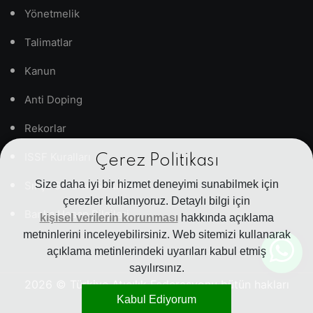
Yönetmelik
Talimatlar
Kanun
Anti Doping
Rekorlar
ISSF Kuralları
Çerez Politikası
Size daha iyi bir hizmet deneyimi sunabilmek için
Sıkça Sorulan Sorular
çerezler kullanıyoruz. Detaylı bilgi için
Banka Hesap Bilgileri
kişisel verilerin korunması
hakkında açıklama
metninlerini inceleyebilirsiniz. Web sitemizi kullanarak
açıklama metinlerindeki uyarıları kabul etmiş
sayılırsınız.
2026
© Türkiye Atıcılık Federasyonu bütün hakları
Kabul Ediyorum
saklıdır.