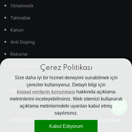
Yönetmelik
Talimatlar
Kanun
Anti Doping
Rekorlar
ISSF Kuralları
Çerez Politikası
Size daha iyi bir hizmet deneyimi sunabilmek için
Sıkça Sorulan Sorular
çerezler kullanıyoruz. Detaylı bilgi için
Banka Hesap Bilgileri
kişisel verilerin korunması
hakkında açıklama
metninlerini inceleyebilirsiniz. Web sitemizi kullanarak
açıklama metinlerindeki uyarıları kabul etmiş
sayılırsınız.
2026
© Türkiye Atıcılık Federasyonu bütün hakları
Kabul Ediyorum
saklıdır.