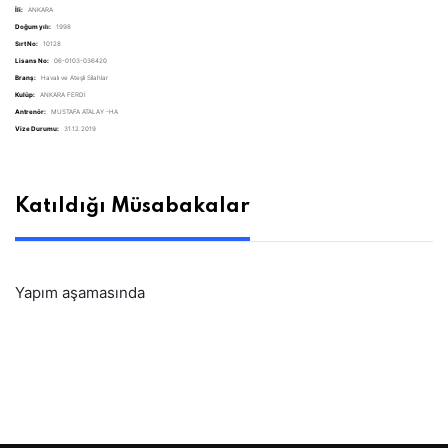
İli:
ANKARA
Doğum yılı:
1998
Sırt No:
10128
Lisans No:
06-0103-036420
Branş:
Havalı ve Ateşli Silahlar
Kulüp:
ANKARA FERDİ
Antrenör:
MUSTAFA ATALAY -HA
Vize Durumu:
31.12.2019
Katıldığı Müsabakalar
Yapım aşamasında