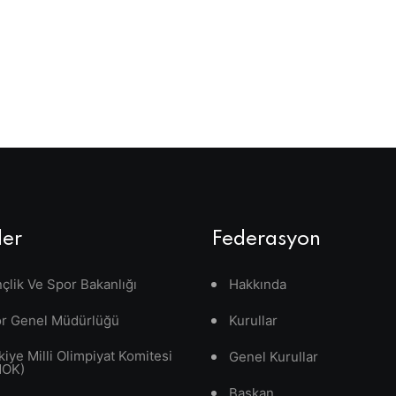
ler
Federasyon
çlik Ve Spor Bakanlığı
Hakkında
r Genel Müdürlüğü
Kurullar
kiye Milli Olimpiyat Komitesi
Genel Kurullar
MOK)
Başkan