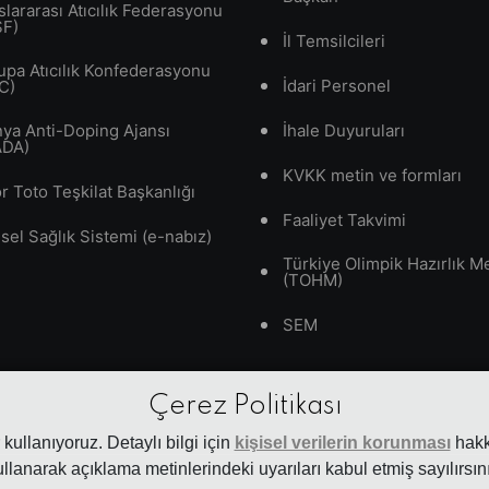
slararası Atıcılık Federasyonu
SF)
İl Temsilcileri
upa Atıcılık Konfederasyonu
İdari Personel
C)
ya Anti-Doping Ajansı
İhale Duyuruları
ADA)
KVKK metin ve formları
r Toto Teşkilat Başkanlığı
Faaliyet Takvimi
isel Sağlık Sistemi (e-nabız)
Türkiye Olimpik Hazırlık M
(TOHM)
SEM
Çerez Politikası
kullanıyoruz. Detaylı bilgi için
kişisel verilerin korunması
hakkı
ullanarak açıklama metinlerindeki uyarıları kabul etmiş sayılırsını