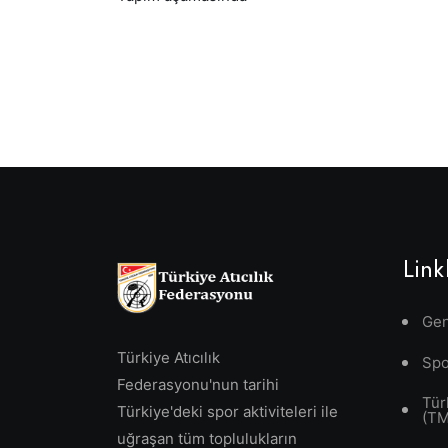
Link
Gen
Türkiye Atıcılık
Spo
Federasyonu'nun tarihi
Tür
Türkiye'deki spor aktiviteleri ile
(T
uğraşan tüm toplulukların