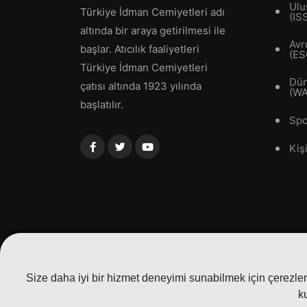
Ulu
Türkiye İdman Cemiyetleri adı
(IS
altında bir araya getirilmesi ile
Avr
başlar. Atıcılık faaliyetleri
(ES
Türkiye İdman Cemiyetleri
Dün
çatısı altında 1923 yılında
(W
başlatılır.
Spo
Kiş
Size daha iyi bir hizmet deneyimi sunabilmek için çerezler 
k