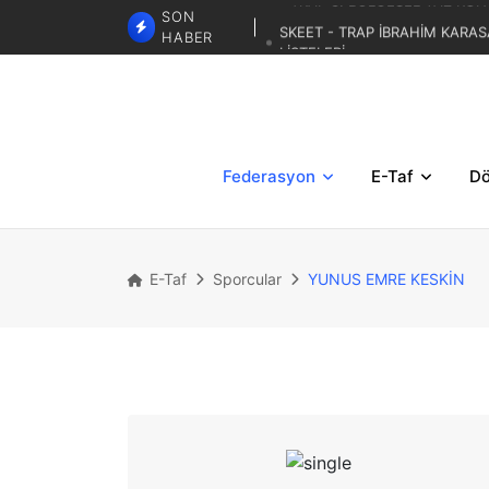
SON
SKEET - TRAP İBRAHİM KARAS
HABER
LİSTELERİ
TRAP 3. BÖLGESE
TRAP İBRAHİM KARASAR ZA
Federasyon
E-Taf
Dö
E-Taf
Sporcular
YUNUS EMRE KESKİN