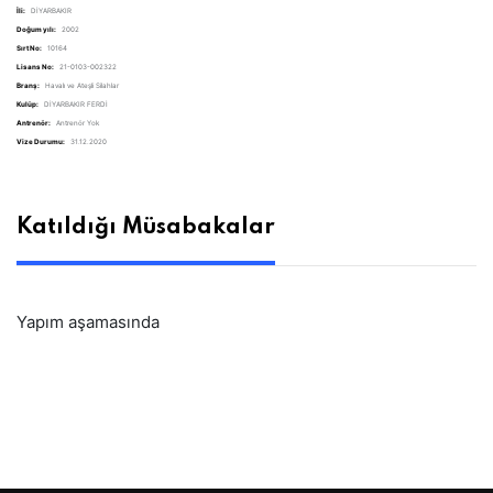
İli:
DİYARBAKIR
Doğum yılı:
2002
Sırt No:
10164
Lisans No:
21-0103-002322
Branş:
Havalı ve Ateşli Silahlar
Kulüp:
DİYARBAKIR FERDİ
Antrenör:
Antrenör Yok
Vize Durumu:
31.12.2020
Katıldığı Müsabakalar
Yapım aşamasında