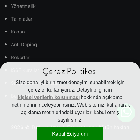
Yönetmelik
Talimatlar
Kanun
Anti Doping
Rekorlar
ISSF Kuralları
Çerez Politikası
Size daha iyi bir hizmet deneyimi sunabilmek için
Sıkça Sorulan Sorular
çerezler kullanıyoruz. Detaylı bilgi için
Banka Hesap Bilgileri
kişisel verilerin korunması
hakkında açıklama
metninlerini inceleyebilirsiniz. Web sitemizi kullanarak
açıklama metinlerindeki uyarıları kabul etmiş
sayılırsınız.
2026
© Türkiye Atıcılık Federasyonu bütün hakları
Kabul Ediyorum
saklıdır.