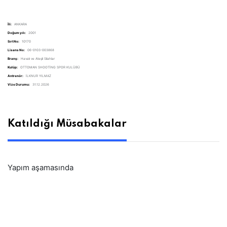
İli:
ANKARA
Doğum yılı:
2001
Sırt No:
10170
Lisans No:
06-0103-003868
Branş:
Havalı ve Ateşli Silahlar
Kulüp:
OTTOMAN SHOOTİNG SPOR KULÜBÜ
Antrenör:
İLKNUR YILMAZ
Vize Durumu:
31.12.2026
Katıldığı Müsabakalar
Yapım aşamasında