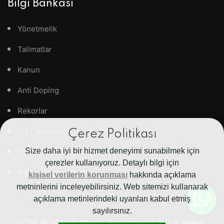
Bilgi Bankası
Yönetmelik
Talimatlar
Kanun
Anti Doping
Rekorlar
ISSF Kuralları
Çerez Politikası
Size daha iyi bir hizmet deneyimi sunabilmek için
Sıkça Sorulan Sorular
çerezler kullanıyoruz. Detaylı bilgi için
Banka Hesap Bilgileri
kişisel verilerin korunması
hakkında açıklama
metninlerini inceleyebilirsiniz. Web sitemizi kullanarak
açıklama metinlerindeki uyarıları kabul etmiş
sayılırsınız.
2026
© Türkiye Atıcılık Federasyonu bütün hakları