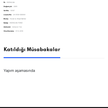
İli:
ERZİNCAN
Doğum yılı:
2005
Sırt No:
10197
Lisans No:
24-0104-000561
Branş:
Havalı ve Ateşli Silahlar
Kulüp:
ERZİNCAN FERDİ
Antrenör:
Antrenör Yok
Vize Durumu:
31.12.2018
Katıldığı Müsabakalar
Yapım aşamasında