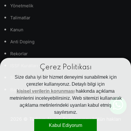
Yönetmelik
Talimatlar
Kanun
Anti Doping
Rekorlar
ISSF Kuralları
Çerez Politikası
Size daha iyi bir hizmet deneyimi sunabilmek için
Sıkça Sorulan Sorular
çerezler kullanıyoruz. Detaylı bilgi için
Banka Hesap Bilgileri
kişisel verilerin korunması
hakkında açıklama
metninlerini inceleyebilirsiniz. Web sitemizi kullanarak
açıklama metinlerindeki uyarıları kabul etmiş
sayılırsınız.
2026
© Türkiye Atıcılık Federasyonu bütün hakları
Kabul Ediyorum
saklıdır.