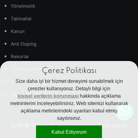
Yönetmelik
Talimatlar
Kanun
Anti Doping
Rekorlar
ISSF Kuralları
Çerez Politikası
Size daha iyi bir hizmet deneyimi sunabilmek için
Sıkça Sorulan Sorular
çerezler kullanıyoruz. Detaylı bilgi için
Banka Hesap Bilgileri
kişisel verilerin korunması
hakkında açıklama
metninlerini inceleyebilirsiniz. Web sitemizi kullanarak
açıklama metinlerindeki uyarıları kabul etmiş
sayılırsınız.
2026
© Türkiye Atıcılık Federasyonu bütün hakları
Kabul Ediyorum
saklıdır.