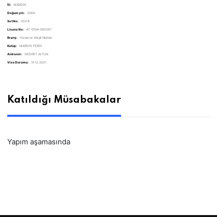
İli:
MARDİN
Doğum yılı:
2004
Sırt No:
10218
Lisans No:
47-0104-005267
Branş:
Havalı ve Ateşli Silahlar
Kulüp:
MARDİN FERDİ
Antrenör:
NEDRET ALTUN
Vize Durumu:
31.12.2021
Katıldığı Müsabakalar
Yapım aşamasında