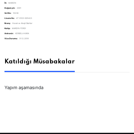
İli:
MARDİN
Doğum yılı:
2001
Sırt No:
10236
Lisans No:
47-0103-005423
Branş:
Havalı ve Ateşli Silahlar
Kulüp:
MARDİN FERDİ
Antrenör:
KERBELA KARA
Vize Durumu:
31.12.2018
Katıldığı Müsabakalar
Yapım aşamasında