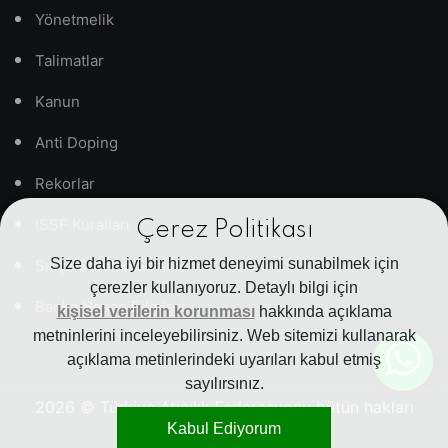
Yönetmelik
Talimatlar
Kanun
Anti Doping
Rekorlar
ISSF Kuralları
Çerez Politikası
Size daha iyi bir hizmet deneyimi sunabilmek için
Sıkça Sorulan Sorular
çerezler kullanıyoruz. Detaylı bilgi için
Banka Hesap Bilgileri
kişisel verilerin korunması
hakkında açıklama
metninlerini inceleyebilirsiniz. Web sitemizi kullanarak
açıklama metinlerindeki uyarıları kabul etmiş
sayılırsınız.
2026
© Türkiye Atıcılık Federasyonu bütün hakları
Kabul Ediyorum
saklıdır.