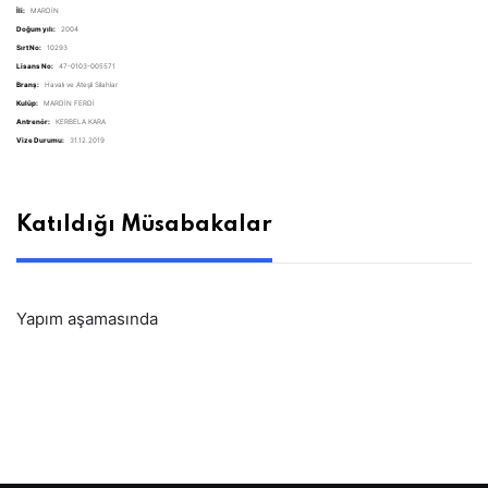
İli:
MARDİN
Doğum yılı:
2004
Sırt No:
10293
Lisans No:
47-0103-005571
Branş:
Havalı ve Ateşli Silahlar
Kulüp:
MARDİN FERDİ
Antrenör:
KERBELA KARA
Vize Durumu:
31.12.2019
Katıldığı Müsabakalar
Yapım aşamasında