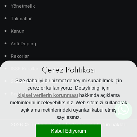
Yönetmelik
Talimatlar
Kanun
Anti Doping
Rekorlar
ISSF Kuralları
Çerez Politikası
Size daha iyi bir hizmet deneyimi sunabilmek için
Sıkça Sorulan Sorular
çerezler kullanıyoruz. Detaylı bilgi için
Banka Hesap Bilgileri
kişisel verilerin korunması
hakkında açıklama
metninlerini inceleyebilirsiniz. Web sitemizi kullanarak
açıklama metinlerindeki uyarıları kabul etmiş
sayılırsınız.
2026
© Türkiye Atıcılık Federasyonu bütün hakları
Kabul Ediyorum
saklıdır.