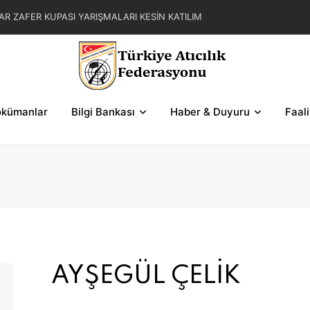
AR ZAFER KUPASI YARIŞMALARI KESİN KATILIM
L YAZ KUPASI YARIŞMA REGLAMANI
FER KUPASI YARIŞMASI SERİLERİ VE ŞEMALAR
kümanlar
Bilgi Bankası
Haber & Duyuru
Faal
AYŞEGÜL ÇELİK