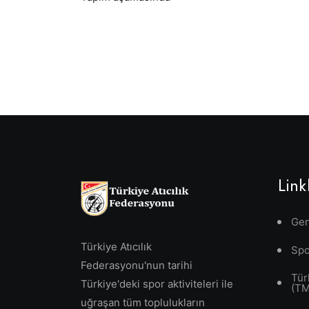
Link
Gen
Türkiye Atıcılık
Spo
Federasyonu'nun tarihi
Tür
Türkiye'deki spor aktiviteleri ile
(T
uğraşan tüm toplulukların