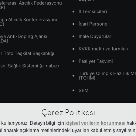
slararası Atıcılık Federasyonu
SF)
İl Temsilcileri
upa Atıcılık Konfederasyonu
İdari Personel
C)
ya Anti-Doping Ajansı
İhale Duyuruları
ADA)
KVKK metin ve formları
r Toto Teşkilat Başkanlığı
Faaliyet Takvimi
isel Sağlık Sistemi (e-nabız)
Türkiye Olimpik Hazırlık M
(TOHM)
SEM
Çerez Politikası
kullanıyoruz. Detaylı bilgi için
kişisel verilerin korunması
hakkı
ullanarak açıklama metinlerindeki uyarıları kabul etmiş sayılırsını