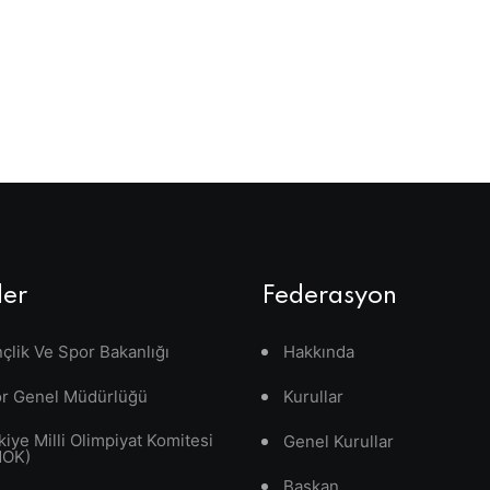
ler
Federasyon
çlik Ve Spor Bakanlığı
Hakkında
r Genel Müdürlüğü
Kurullar
kiye Milli Olimpiyat Komitesi
Genel Kurullar
MOK)
Başkan