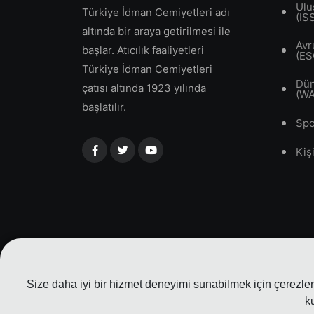
Ulu
Türkiye İdman Cemiyetleri adı
(IS
altında bir araya getirilmesi ile
Avr
başlar. Atıcılık faaliyetleri
(ES
Türkiye İdman Cemiyetleri
Dün
çatısı altında 1923 yılında
(W
başlatılır.
Spo
Kiş
Size daha iyi bir hizmet deneyimi sunabilmek için çerezler 
k