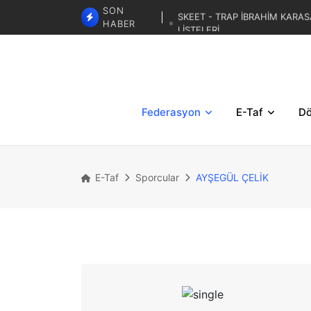
SKEET - TRAP İBRAHİM KARAS
SON
LİSTELERİ
HABER
TRAP 3. BÖLGESE
TRAP İBRAHİM KARASAR ZA
Federasyon
E-Taf
Dö
E-Taf
Sporcular
AYŞEGÜL ÇELİK