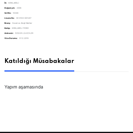
İli:
KIRKLARELİ
Doğum yılı:
2006
Sırt No:
10348
Lisans No:
39-0103-001287
Branş:
Havalı ve Ateşli Silahlar
Kulüp:
KIRKLARELİ FERDİ
Antrenör:
ÖZGÜR LÜLECİLER
Vize Durumu:
31.12.2019
Katıldığı Müsabakalar
Yapım aşamasında