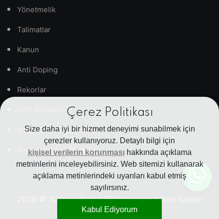
Yönetmelik
Talimatlar
Kanun
Anti Doping
Rekorlar
ISSF Kuralları
Çerez Politikası
Size daha iyi bir hizmet deneyimi sunabilmek için
Sıkça Sorulan Sorular
çerezler kullanıyoruz. Detaylı bilgi için
Banka Hesap Bilgileri
kişisel verilerin korunması
hakkında açıklama
metninlerini inceleyebilirsiniz. Web sitemizi kullanarak
açıklama metinlerindeki uyarıları kabul etmiş
sayılırsınız.
2026
© Türkiye Atıcılık Federasyonu bütün hakları
Kabul Ediyorum
saklıdır.