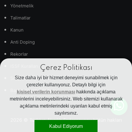
Yönetmelik
Talimatlar
Kanun
Anti Doping
Rekorlar
ISSF Kuralları
Çerez Politikası
Size daha iyi bir hizmet deneyimi sunabilmek için
Sıkça Sorulan Sorular
çerezler kullanıyoruz. Detaylı bilgi için
Banka Hesap Bilgileri
kişisel verilerin korunması
hakkında açıklama
metninlerini inceleyebilirsiniz. Web sitemizi kullanarak
açıklama metinlerindeki uyarıları kabul etmiş
sayılırsınız.
2026
© Türkiye Atıcılık Federasyonu bütün hakları
Kabul Ediyorum
saklıdır.