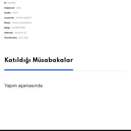
İli:
KAYSERİ
Doğum yılı:
2002
Sırt No:
10373
Lisans No:
38-0103-000547
Branş:
Havalı ve Ateşli Silahlar
Kulüp:
KAYSERİ FERDİ
Antrenör:
Antrenör Yok
Vize Durumu:
31.12.2019
Katıldığı Müsabakalar
Yapım aşamasında