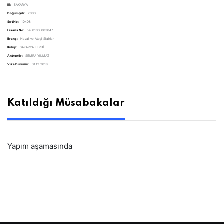
İli:
SAKARYA
Doğum yılı:
2003
Sırt No:
10408
Lisans No:
54-0103-003047
Branş:
Havalı ve Ateşli Silahlar
Kulüp:
SAKARYA FERDİ
Antrenör:
SEMRA YILMAZ
Vize Durumu:
31.12.2018
Katıldığı Müsabakalar
Yapım aşamasında