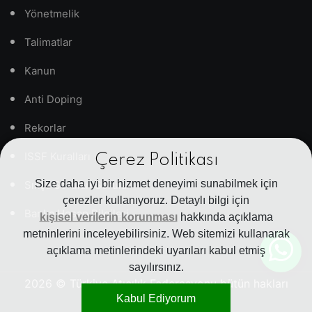
Yönetmelik
Talimatlar
Kanun
Anti Doping
Rekorlar
ISSF Kuralları
Çerez Politikası
Size daha iyi bir hizmet deneyimi sunabilmek için
Sıkça Sorulan Sorular
çerezler kullanıyoruz. Detaylı bilgi için
Banka Hesap Bilgileri
kişisel verilerin korunması
hakkında açıklama
metninlerini inceleyebilirsiniz. Web sitemizi kullanarak
açıklama metinlerindeki uyarıları kabul etmiş
sayılırsınız.
2026
© Türkiye Atıcılık Federasyonu bütün hakları
Kabul Ediyorum
saklıdır.