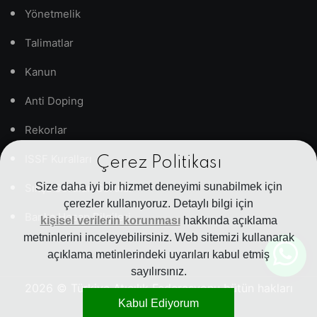
Yönetmelik
Talimatlar
Kanun
Anti Doping
Rekorlar
ISSF Kuralları
Çerez Politikası
Size daha iyi bir hizmet deneyimi sunabilmek için
Sıkça Sorulan Sorular
çerezler kullanıyoruz. Detaylı bilgi için
Banka Hesap Bilgileri
kişisel verilerin korunması
hakkında açıklama
metninlerini inceleyebilirsiniz. Web sitemizi kullanarak
açıklama metinlerindeki uyarıları kabul etmiş
sayılırsınız.
2026
© Türkiye Atıcılık Federasyonu bütün hakları
Kabul Ediyorum
saklıdır.