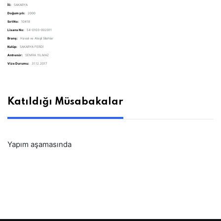
İli:
SAKARYA
Doğum yılı:
2000
Sırt No:
10418
Lisans No:
54-0103-002911
Branş:
Havalı ve Ateşli Silahlar
Kulüp:
SAKARYA FERDİ
Antrenör:
SEMRA YILMAZ
Vize Durumu:
31.12.2017
Katıldığı Müsabakalar
Yapım aşamasında