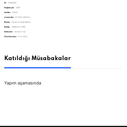
İli:
TRABZON
Doğum yılı:
1998
Sırt No:
10454
Lisans No:
61-0103-000520
Branş:
Havalı ve Ateşli Silahlar
Kulüp:
TRABZON FERDİ
Antrenör:
Antrenör Yok
Vize Durumu:
31.12.2018
Katıldığı Müsabakalar
Yapım aşamasında