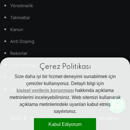
Yönetmelik
Talimatlar
Kanun
Anti Doping
Rekorlar
ISSF Kuralları
Çerez Politikası
Size daha iyi bir hizmet deneyimi sunabilmek için
Sıkça Sorulan Sorular
çerezler kullanıyoruz. Detaylı bilgi için
Banka Hesap Bilgileri
kişisel verilerin korunması
hakkında açıklama
metninlerini inceleyebilirsiniz. Web sitemizi kullanarak
açıklama metinlerindeki uyarıları kabul etmiş
sayılırsınız.
2026
© Türkiye Atıcılık Federasyonu bütün hakları
Kabul Ediyorum
saklıdır.