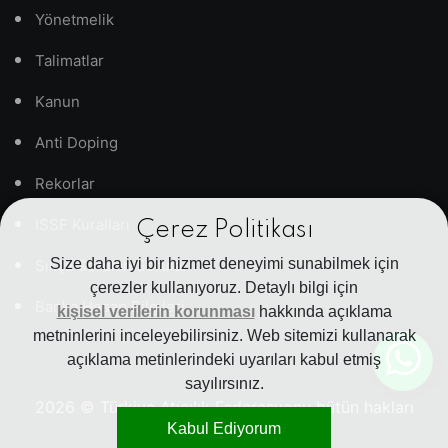
Yönetmelik
Talimatlar
Kanun
Anti Doping
Rekorlar
ISSF Kuralları
Çerez Politikası
Size daha iyi bir hizmet deneyimi sunabilmek için
Sıkça Sorulan Sorular
çerezler kullanıyoruz. Detaylı bilgi için
Banka Hesap Bilgileri
kişisel verilerin korunması
hakkında açıklama
metninlerini inceleyebilirsiniz. Web sitemizi kullanarak
açıklama metinlerindeki uyarıları kabul etmiş
sayılırsınız.
2026
© Türkiye Atıcılık Federasyonu bütün hakları
Kabul Ediyorum
saklıdır.