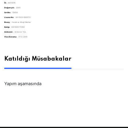
İli:
KAYSERİ
Doğum yılı:
2005
Sırt No:
10458
Lisans No:
38-0103-000572
Branş:
Havalı ve Ateşli Silahlar
Kulüp:
KAYSERİ FERDİ
Antrenör:
Antrenör Yok
Vize Durumu:
31.12.2018
Katıldığı Müsabakalar
Yapım aşamasında