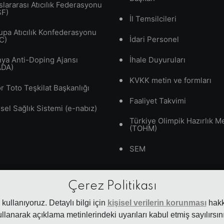
slararası Atıcılık Federasyonu
SF)
İl Temsilcileri
upa Atıcılık Konfederasyonu
İdari Personel
C)
ya Anti-Doping Ajansı
İhale Duyuruları
ADA)
KVKK metin ve formları
r Toto Teşkilat Başkanlığı
Faaliyet Takvimi
isel Sağlık Sistemi (e-nabız)
Türkiye Olimpik Hazırlık M
(TOHM)
SEM
Çerez Politikası
kullanıyoruz. Detaylı bilgi için
kişisel verilerin korunması
hakkı
ullanarak açıklama metinlerindeki uyarıları kabul etmiş sayılırsını