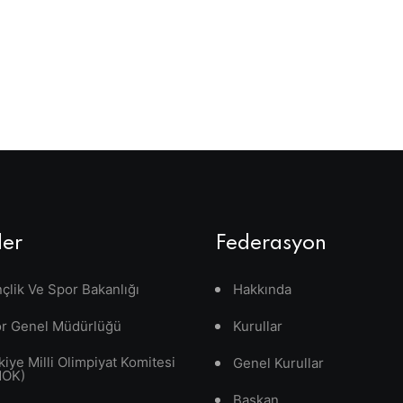
ler
Federasyon
çlik Ve Spor Bakanlığı
Hakkında
r Genel Müdürlüğü
Kurullar
kiye Milli Olimpiyat Komitesi
Genel Kurullar
MOK)
Başkan