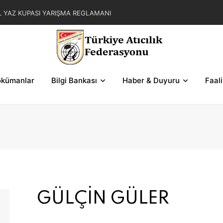
L YAZ KUPASI YARIŞMA REGLAMANI
AR ZAFER KUPASI YARIŞMALARI HAKEM
MOKRASİ KUPASI 2. BÖLGE SERİ VE ŞEMALARI
ASI YARIŞMALARI HAKEM GÖREVLENDİRMELERİ
kümanlar
Bilgi Bankası
Haber & Duyuru
Faal
GÜLÇİN GÜLER