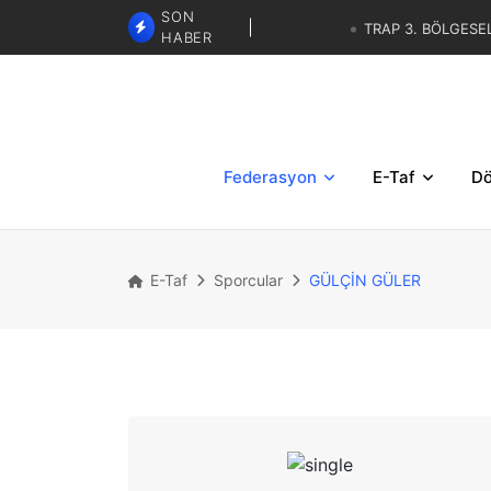
TRAP 3. BÖLGESE
SON
SKEET - TRAP İBRAHİM KARAS
HABER
GÖREVLENDİRMELERİ
TRAP 2.BÖLGESEL MİLLİ DE
TRAP 3. BÖLGESEL YAZ KUP
Federasyon
E-Taf
Dö
E-Taf
Sporcular
GÜLÇİN GÜLER