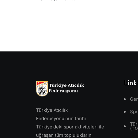
Link
Gen
Türkiye Atıcılık
Spo
Federasyonu'nun tarihi
Tür
Türkiye'deki spor aktiviteleri ile
(T
uğraşan tüm toplulukların