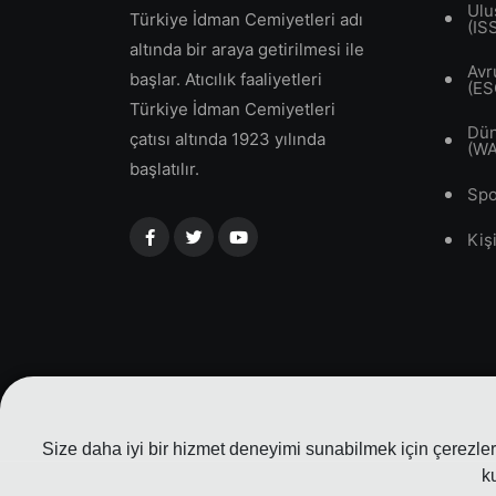
Ulu
Türkiye İdman Cemiyetleri adı
(IS
altında bir araya getirilmesi ile
Avr
başlar. Atıcılık faaliyetleri
(ES
Türkiye İdman Cemiyetleri
Dün
çatısı altında 1923 yılında
(W
başlatılır.
Spo
Kiş
Size daha iyi bir hizmet deneyimi sunabilmek için çerezler 
k