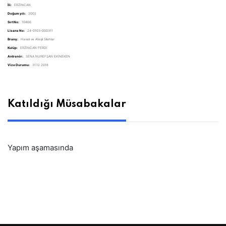
İli:
ERZİNCAN
Doğum yılı:
2002
Sırt No:
10466
Lisans No:
24-0103-000311
Branş:
Havalı ve Ateşli Silahlar
Kulüp:
ERZİNCAN FERDİ
Antrenör:
SENA NUREFŞAN EKİNEKEN
Vize Durumu:
31.12.2018
Katıldığı Müsabakalar
Yapım aşamasında