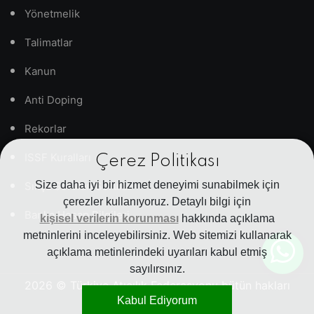
Yönetmelik
Talimatlar
Kanun
Anti Doping
Rekorlar
ISSF Kuralları
Çerez Politikası
Size daha iyi bir hizmet deneyimi sunabilmek için
Sıkça Sorulan Sorular
çerezler kullanıyoruz. Detaylı bilgi için
Banka Hesap Bilgileri
kişisel verilerin korunması
hakkında açıklama
metninlerini inceleyebilirsiniz. Web sitemizi kullanarak
açıklama metinlerindeki uyarıları kabul etmiş
sayılırsınız.
2026
© Türkiye Atıcılık Federasyonu bütün hakları
Kabul Ediyorum
saklıdır.