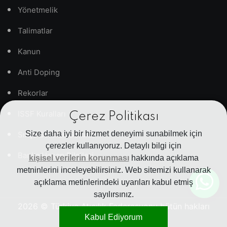
Yönetmelik
Talimatlar
Kanun
Anti Doping
Rekorlar
ISSF Kuralları
Çerez Politikası
Size daha iyi bir hizmet deneyimi sunabilmek için
Sıkça Sorulan Sorular
çerezler kullanıyoruz. Detaylı bilgi için
Banka Hesap Bilgileri
kişisel verilerin korunması
hakkında açıklama
metninlerini inceleyebilirsiniz. Web sitemizi kullanarak
açıklama metinlerindeki uyarıları kabul etmiş
sayılırsınız.
2026
© Türkiye Atıcılık Federasyonu bütün hakları
Kabul Ediyorum
saklıdır.