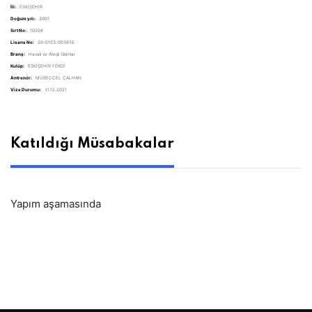
İli:
ESKİŞEHİR
Doğum yılı:
2001
Sırt No:
10504
Lisans No:
26-0103-003856
Branş:
Havalı ve Ateşli Silahlar
Kulüp:
ESKİŞEHİR FERDİ
Antrenör:
MÜBECCEL ÇALHAN
Vize Durumu:
31.12.2021
Katıldığı Müsabakalar
Yapım aşamasında