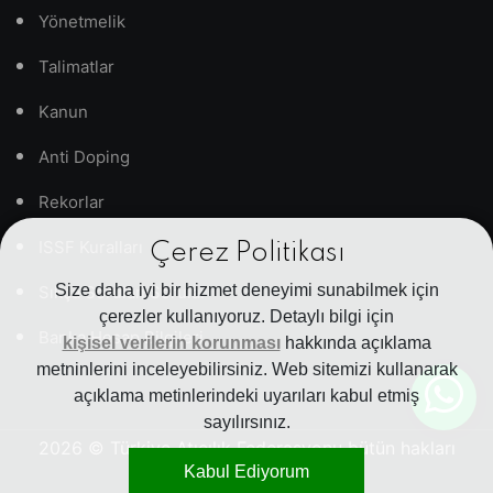
Yönetmelik
Talimatlar
Kanun
Anti Doping
Rekorlar
ISSF Kuralları
Çerez Politikası
Size daha iyi bir hizmet deneyimi sunabilmek için
Sıkça Sorulan Sorular
çerezler kullanıyoruz. Detaylı bilgi için
Banka Hesap Bilgileri
kişisel verilerin korunması
hakkında açıklama
metninlerini inceleyebilirsiniz. Web sitemizi kullanarak
açıklama metinlerindeki uyarıları kabul etmiş
sayılırsınız.
2026
© Türkiye Atıcılık Federasyonu bütün hakları
Kabul Ediyorum
saklıdır.