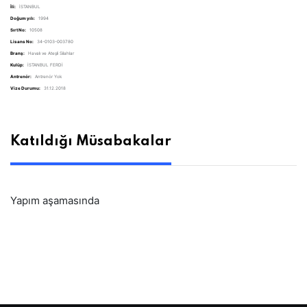
İli:
İSTANBUL
Doğum yılı:
1994
Sırt No:
10508
Lisans No:
34-0103-003780
Branş:
Havalı ve Ateşli Silahlar
Kulüp:
İSTANBUL FERDİ
Antrenör:
Antrenör Yok
Vize Durumu:
31.12.2018
Katıldığı Müsabakalar
Yapım aşamasında