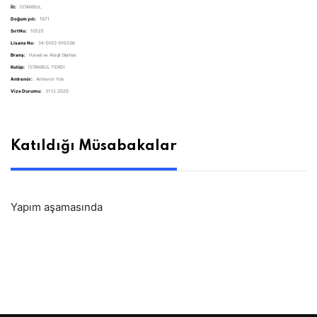
İli:
İSTANBUL
Doğum yılı:
1971
Sırt No:
10525
Lisans No:
34-0103-010336
Branş:
Havalı ve Ateşli Silahlar
Kulüp:
İSTANBUL FERDİ
Antrenör:
Antrenör Yok
Vize Durumu:
31.12.2020
Katıldığı Müsabakalar
Yapım aşamasında