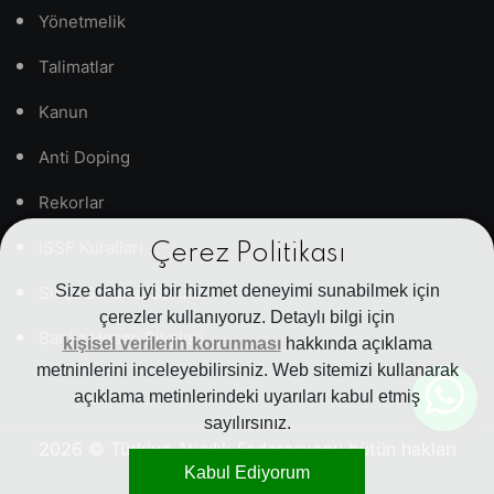
Yönetmelik
Talimatlar
Kanun
Anti Doping
Rekorlar
ISSF Kuralları
Çerez Politikası
Size daha iyi bir hizmet deneyimi sunabilmek için
Sıkça Sorulan Sorular
çerezler kullanıyoruz. Detaylı bilgi için
Banka Hesap Bilgileri
kişisel verilerin korunması
hakkında açıklama
metninlerini inceleyebilirsiniz. Web sitemizi kullanarak
açıklama metinlerindeki uyarıları kabul etmiş
sayılırsınız.
2026
© Türkiye Atıcılık Federasyonu bütün hakları
Kabul Ediyorum
saklıdır.