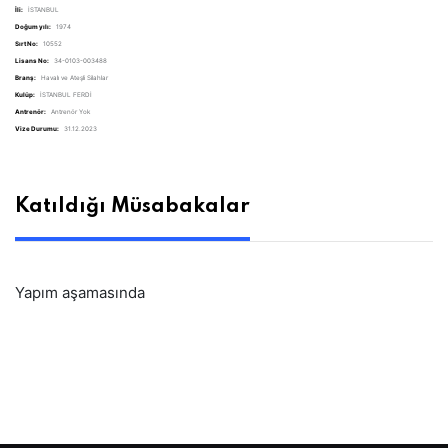
İli:
İSTANBUL
Doğum yılı:
1974
Sırt No:
10552
Lisans No:
34-0103-003488
Branş:
Havalı ve Ateşli Silahlar
Kulüp:
İSTANBUL FERDİ
Antrenör:
Antrenör Yok
Vize Durumu:
31.12.2023
Katıldığı Müsabakalar
Yapım aşamasında