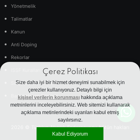
Yönetmelik
Talimatlar
Kanun
Anti Doping
Rekorlar
ISSF Kuralları
Çerez Politikası
Size daha iyi bir hizmet deneyimi sunabilmek için
Sıkça Sorulan Sorular
çerezler kullanıyoruz. Detaylı bilgi için
Banka Hesap Bilgileri
kişisel verilerin korunması
hakkında açıklama
metninlerini inceleyebilirsiniz. Web sitemizi kullanarak
açıklama metinlerindeki uyarıları kabul etmiş
sayılırsınız.
2026
© Türkiye Atıcılık Federasyonu bütün hakları
Kabul Ediyorum
saklıdır.