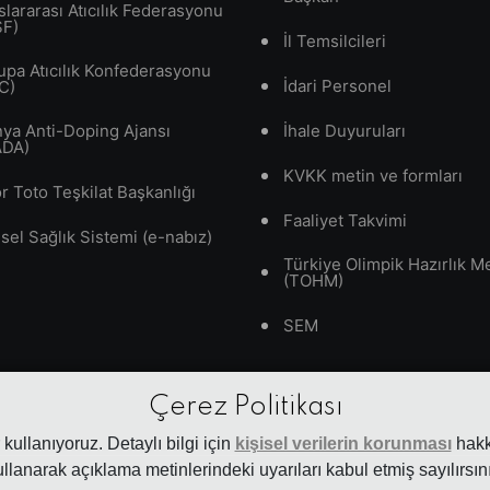
slararası Atıcılık Federasyonu
SF)
İl Temsilcileri
upa Atıcılık Konfederasyonu
İdari Personel
C)
ya Anti-Doping Ajansı
İhale Duyuruları
ADA)
KVKK metin ve formları
r Toto Teşkilat Başkanlığı
Faaliyet Takvimi
isel Sağlık Sistemi (e-nabız)
Türkiye Olimpik Hazırlık M
(TOHM)
SEM
Çerez Politikası
kullanıyoruz. Detaylı bilgi için
kişisel verilerin korunması
hakkı
ullanarak açıklama metinlerindeki uyarıları kabul etmiş sayılırsını