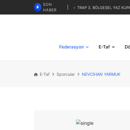
TRAP 3. BÖLGESEL YAZ KUP
SON
HABER
SKEET - TRAP İBRAHİM KARAS
LİSTELERİ
TRAP 3. BÖLGESE
TRAP İBRAHİM KARASAR ZA
Federasyon
E-Taf
Dö
E-Taf
Sporcular
NEVCİHAN YARMUK