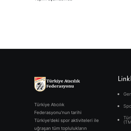
Link
Gen
Türkiye Atıcılık
Spo
Federasyonu'nun tarihi
Tür
Türkiye'deki spor aktiviteleri ile
(T
uğraşan tüm toplulukların