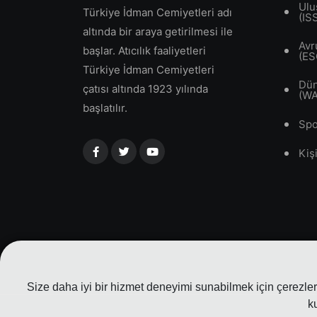
Ulu
Türkiye İdman Cemiyetleri adı
(IS
altında bir araya getirilmesi ile
Avr
başlar. Atıcılık faaliyetleri
(ES
Türkiye İdman Cemiyetleri
Dün
çatısı altında 1923 yılında
(W
başlatılır.
Spo
Kiş
Size daha iyi bir hizmet deneyimi sunabilmek için çerezler 
k