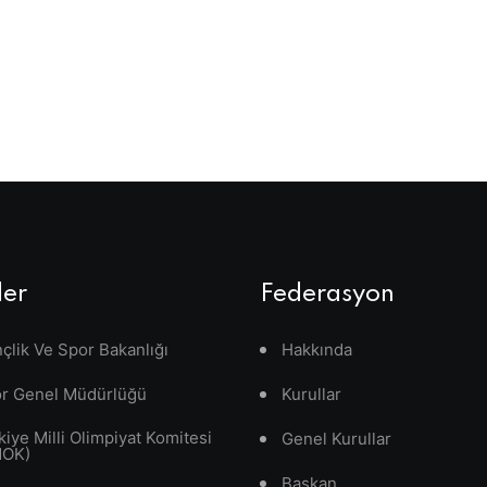
ler
Federasyon
çlik Ve Spor Bakanlığı
Hakkında
r Genel Müdürlüğü
Kurullar
kiye Milli Olimpiyat Komitesi
Genel Kurullar
MOK)
Başkan