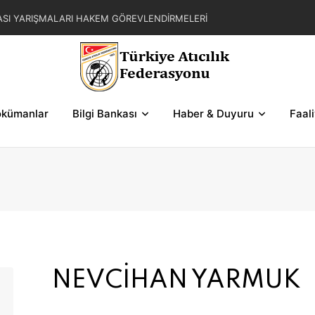
ASI YARIŞMALARI HAKEM GÖREVLENDİRMELERİ
AR ZAFER KUPASI YARIŞMALARI KESİN KATILIM
L YAZ KUPASI YARIŞMA REGLAMANI
FER KUPASI YARIŞMASI SERİLERİ VE ŞEMALAR
kümanlar
Bilgi Bankası
Haber & Duyuru
Faal
NEVCİHAN YARMUK