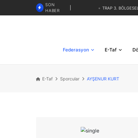
SON
TRAP 3. BÖLGESE
HABER
SKEET - TRAP İBRAHİM KARAS
GÖREVLENDİRMELERİ
TRAP 2.BÖLGESEL MİLLİ DE
TRAP 3. BÖLGESEL YAZ KUP
Federasyon
E-Taf
Dö
E-Taf
Sporcular
AYŞENUR KURT