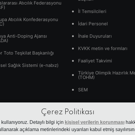
slararası Atıcılık Federasyonu
SF)
İl Temsilcileri
upa Atıcılık Konfederasyonu
İdari Personel
C)
ya Anti-Doping Ajansı
İhale Duyuruları
ADA)
KVKK metin ve formları
r Toto Teşkilat Başkanlığı
Faaliyet Takvimi
isel Sağlık Sistemi (e-nabız)
Türkiye Olimpik Hazırlık M
(TOHM)
SEM
Çerez Politikası
kullanıyoruz. Detaylı bilgi için
kişisel verilerin korunması
hakkı
ullanarak açıklama metinlerindeki uyarıları kabul etmiş sayılırsını