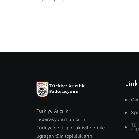
Link
Gen
Türkiye Atıcılık
Spo
Federasyonu'nun tarihi
Tür
Türkiye'deki spor aktiviteleri ile
(T
uğraşan tüm toplulukların