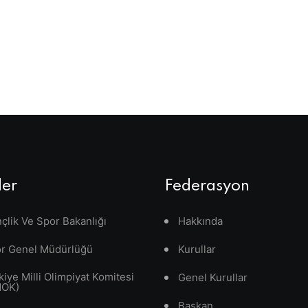
ler
Federasyon
çlik Ve Spor Bakanlığı
Hakkında
r Genel Müdürlüğü
Kurullar
kiye Milli Olimpiyat Komitesi
Genel Kurullar
MOK)
Başkan