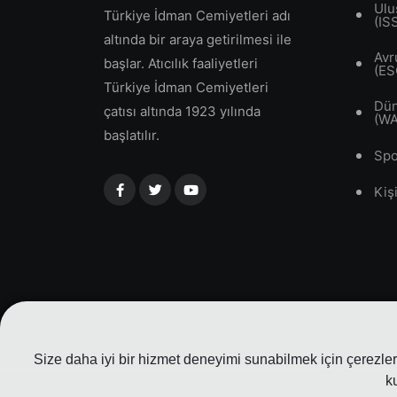
Ulu
Türkiye İdman Cemiyetleri adı
(IS
altında bir araya getirilmesi ile
Avr
başlar. Atıcılık faaliyetleri
(ES
Türkiye İdman Cemiyetleri
Dün
çatısı altında 1923 yılında
(W
başlatılır.
Spo
Kiş
Size daha iyi bir hizmet deneyimi sunabilmek için çerezler 
k