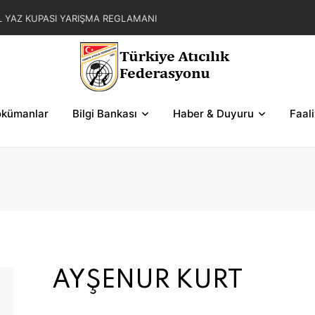
L YAZ KUPASI YARIŞMA REGLAMANI
AR ZAFER KUPASI YARIŞMALARI HAKEM
MOKRASİ KUPASI 2. BÖLGE SERİ VE ŞEMALARI
ASI YARIŞMALARI HAKEM GÖREVLENDİRMELERİ
kümanlar
Bilgi Bankası
Haber & Duyuru
Faal
AYŞENUR KURT